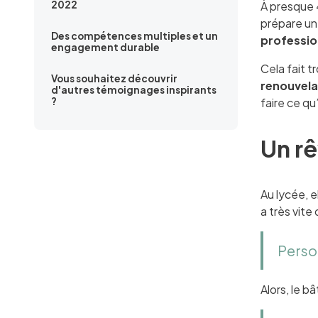
2022
À presque 
prépare u
Des compétences multiples et un
professio
engagement durable
Cela fait tr
Vous souhaitez découvrir
renouvela
d'autres témoignages inspirants
?
faire ce qu
Un rê
Au lycée, e
a très vite
Person
Alors, le b