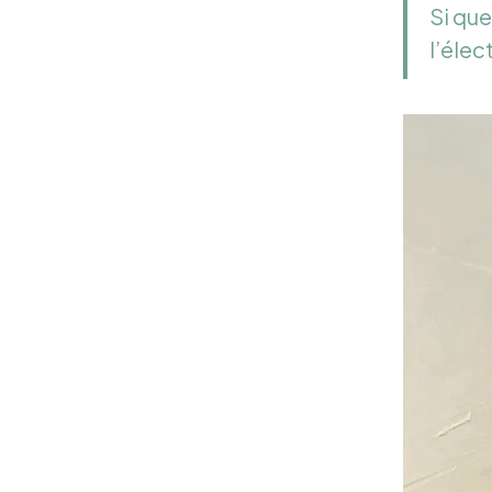
Si que
l’élec