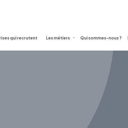
ises qui recrutent
Les métiers
Qui sommes-nous ?