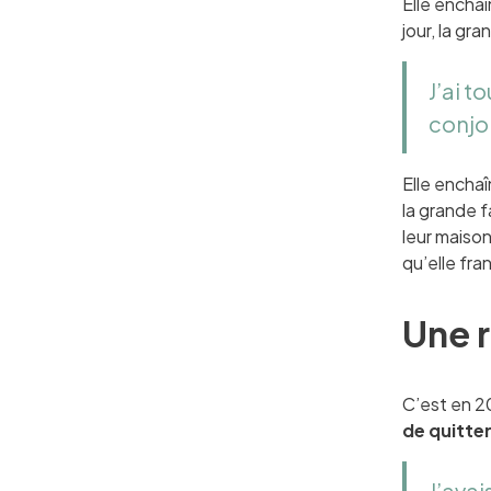
Elle enchaî
jour, la gr
J’ai t
conjoi
Elle enchaî
la grande f
leur maison
qu’elle fran
Une 
C’est en 2
de quitte
J’ava