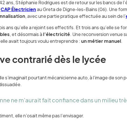
42 ans, Stéphanie Rodrigues est de retour sur les bancs de l’
n
CAP Électricien
au Greta de Digne-les-Bains (06). Une forma
nnalisation
, avec une partie pratique effectuée au sein de l’
ois ans qu’elle a rejoint ses effectifs. Et trois ans qu’elle se fo
bles
, et désormais à
l’électricité
. Une reconversion venue su
’elle avait toujours voulu entreprendre :
un métier manuel
.
ve contrarié dès le lycée
lle s’imaginait pourtant mécanicienne auto, à l’image de son 
 dissuadée.
ne ne m’aurait fait confiance dans un milieu très
âtiment, elle n’osait même pas l’envisager.