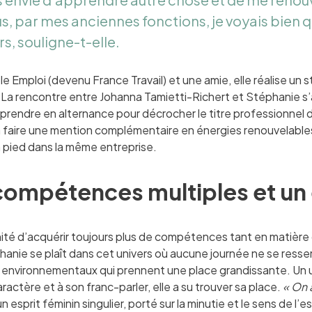
s, par mes anciennes fonctions, je voyais bien q
s, souligne-t-elle.
le Emploi (devenu France Travail) et une amie, elle réalise u
 La rencontre entre Johanna Tamietti-Richert et Stéphanie s’a
prendre en alternance pour décrocher le titre professionnel d’I
à faire une mention complémentaire en énergies renouvelables,
n pied dans la même entreprise.
compétences multiples et u
ité d’acquérir toujours plus de compétences tant en matière 
phanie se plaît dans cet univers où aucune journée ne se re
 environnementaux qui prennent une place grandissante. Un un
ractère et à son franc-parler, elle a su trouver sa place.
« On 
 esprit féminin singulier, porté sur la minutie et le sens de l’e