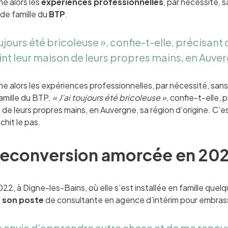
ne alors les
expériences professionnelles
, par nécessité, 
ande famille du
BTP
.
oujours été bricoleuse », confie-t-elle, précisant
nt leur maison de leurs propres mains, en Auver
ne alors les expériences professionnelles, par nécessité, sans 
amille du BTP.
« J’ai toujours été bricoleuse »
, confie-t-elle, 
 de leurs propres mains, en Auvergne, sa région d’origine. C’
chit le pas.
reconversion amorcée en 20
022, à Digne-les-Bains, où elle s’est installée en famille qu
r son poste
de consultante en agence d’intérim pour embrass
is envie d’apprendre autre chose et de me renou