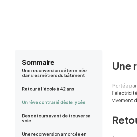
Sommaire
Une 
Une reconversion déterminée
dans les métiers du bâtiment
Portée par
Retour à l’école à 42 ans
l’électrici
vivement d
Un rêve contrarié dès le lycée
Des détours avant de trouver sa
Retou
voie
Une reconversion amorcée en