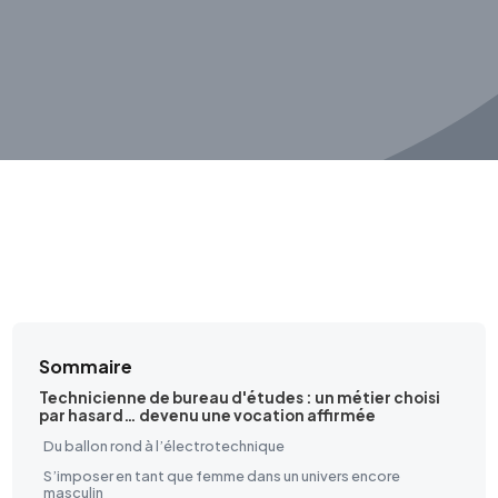
Métiers, filière et témoignages
Sommaire
Technicienne de bureau d'études : un métier choisi
par hasard… devenu une vocation affirmée
Du ballon rond à l’électrotechnique
S’imposer en tant que femme dans un univers encore
masculin