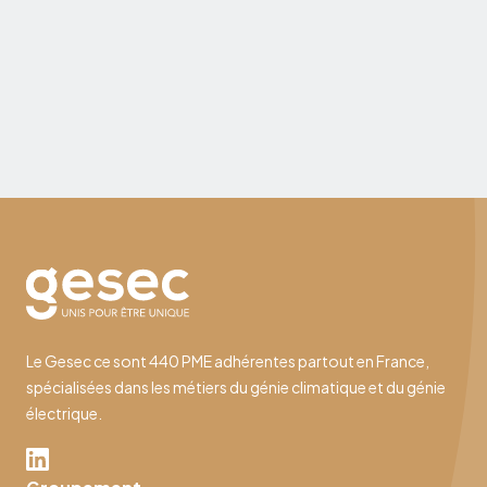
changements qui impactent directement le marché
de l’emploi et le droit du travail. Que vous soyez
salarié, en recherche d’emploi, étudiant, ou en
réflexion sur votre avenir professionnel, ces
10 juillet 2026
nouveautés peuvent influencer votre rémunération,
vos droits sociaux, votre équilibre vie pro - vie perso
ou encore vos opportunités de carrière.
Le Gesec ce sont 440 PME adhérentes partout en France,
spécialisées dans les métiers du génie climatique et du génie
électrique.