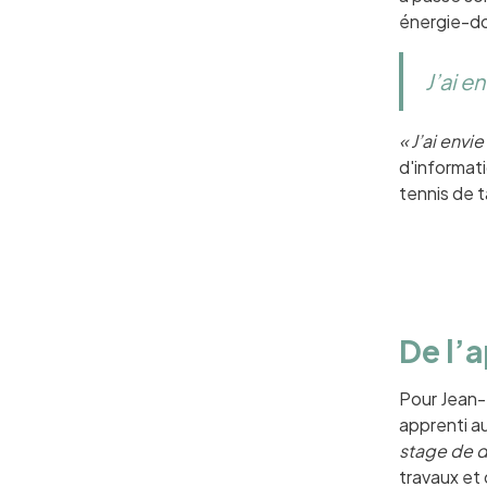
énergie-d
J’ai e
« J’ai envi
d'informati
tennis de 
De l’
Pour Jean-
apprenti au
stage de d
travaux et