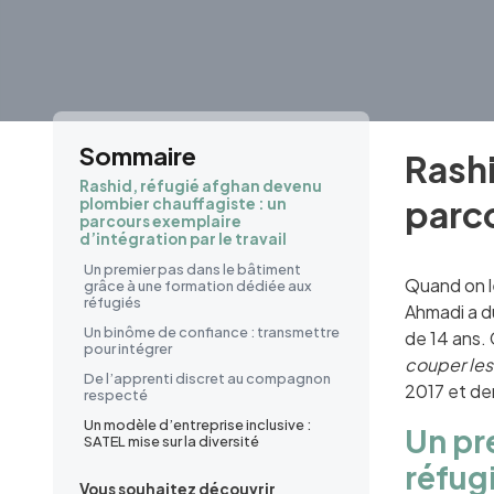
Sommaire
Rashi
Rashid, réfugié afghan devenu
parco
plombier chauffagiste : un
parcours exemplaire
d’intégration par le travail
Un premier pas dans le bâtiment
Quand on le
grâce à une formation dédiée aux
réfugiés
Ahmadi a dû
Un binôme de confiance : transmettre
de 14 ans. 
pour intégrer
couper les
De l’apprenti discret au compagnon
2017 et de
respecté
Un modèle d’entreprise inclusive :
Un pr
SATEL mise sur la diversité
réfug
Vous souhaitez découvrir