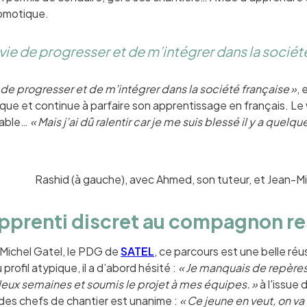
omotique.
nvie de progresser et de m’intégrer dans la sociét
e de progresser et de m’intégrer dans la société française »
, 
que et continue à parfaire son apprentissage en français. Le 
table…
« Mais j’ai dû ralentir car je me suis blessé il y a quelq
Rashid (à gauche), avec Ahmed, son tuteur, et Jean
apprenti discret au compagnon r
Michel Gatel, le PDG de
SATEL
, ce parcours est une belle réu
 profil atypique, il a d’abord hésité :
« Je manquais de repères,
eux semaines et soumis le projet à mes équipes. »
à l'issue
 des chefs de chantier est unanime :
« Ce jeune en veut, on va