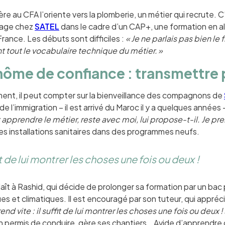
ère au CFA l’oriente vers la plomberie, un métier qui recrute. C
sage chez
SATEL
dans le cadre d’un CAP+, une formation en al
rance. Les débuts sont difficiles :
« Je ne parlais pas bien le
 tout le vocabulaire technique du métier. »
nôme de confiance : transmettre 
nt, il peut compter sur la bienveillance des compagnons de
e l’immigration – il est arrivé du Maroc il y a quelques années – l
x apprendre le métier, reste avec moi, lui propose-t-il. Je pr
s installations sanitaires dans des programmes neufs.
fit de lui montrer les choses une fois ou deux !
plaît à Rashid, qui décide de prolonger sa formation par un ba
s et climatiques. Il est encouragé par son tuteur, qui appréci
end vite : il suffit de lui montrer les choses une fois ou deux !
n permis de conduire, gère ses chantiers… Avide d’apprendre d