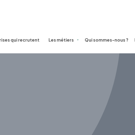
ises qui recrutent
Les métiers
Qui sommes-nous ?
Métiers, filière et témoignages