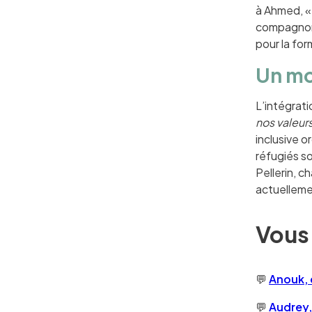
à Ahmed, « 
compagnon 
pour la for
Un mod
L’intégrati
nos valeurs
inclusive 
réfugiés s
Pellerin, c
actuelleme
Vous 
💬
Anouk, 
💬
Audrey,