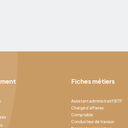
rénovation des bâtiments ainsi que l’amélioration
de leur performance environnementale font
partie des chantiers prioritaires. Le génie
10 juillet 2026
climatique s’impose donc comme un acteur
majeur de cette transformation.
ement
Fiches métiers
n
Assistant administratif BTP
Chargé d’affaires
Comptable
ises
Conducteur de travaux
es