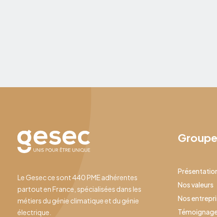
diplômé prêt à intégrer le marché de l’emploi, ou
bien un professionnel peu expérimenté en
recherche d’emploi… Vous pouvez éprouver une
30 juillet 2026
certaine appréhension à l’idée de rédiger votre
CV.
Group
Présentatio
Le Gesec ce sont 440 PME adhérentes
Nos valeurs
partout en France, spécialisées dans les
Nos entrepr
métiers du génie climatique et du génie
Témoignag
électrique.