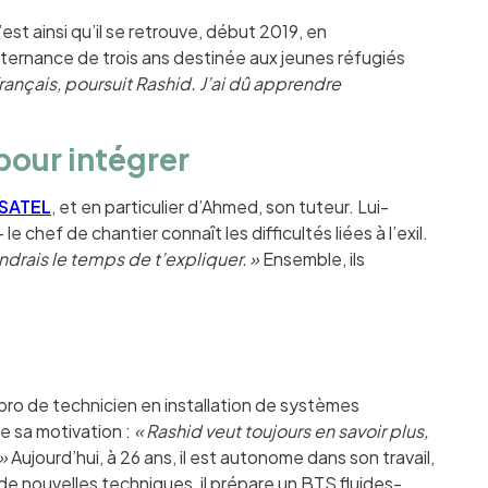
’est ainsi qu’il se retrouve, début 2019, en
ternance de trois ans destinée aux jeunes réfugiés
 français, poursuit Rashid. J’ai dû apprendre
pour intégrer
SATEL
, et en particulier d’Ahmed, son tuteur. Lui-
e chef de chantier connaît les difficultés liées à l’exil.
endrais le temps de t’expliquer. »
Ensemble, ils
c pro de technicien en installation de systèmes
e sa motivation :
« Rashid veut toujours en savoir plus,
 »
Aujourd’hui, à 26 ans, il est autonome dans son travail,
e nouvelles techniques, il prépare un BTS fluides-