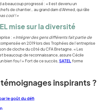
id a beaucoup progressé : « Il est devenu un
hefs de chantier… au grand dam d’Ahmed, qui râle
as cool ! »
L mise sur la diversité
eprise :
« Intégrer des gens différents fait partie de
 récompensée en 2019 lors des Trophées de l’entreprise
 son de cloche du côté du CFA Bretagne. « Les
 et beaucoup de reconnaissance, assure Cécile
un bien fou ! » Fort de ce succès,
SATEL
forme
 témoignages inspirants ?
ar le goût du défi
in