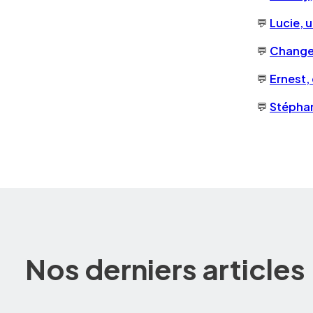
💬
Lucie, u
💬
Changer
💬
Ernest,
💬
Stéphan
Nos derniers articles