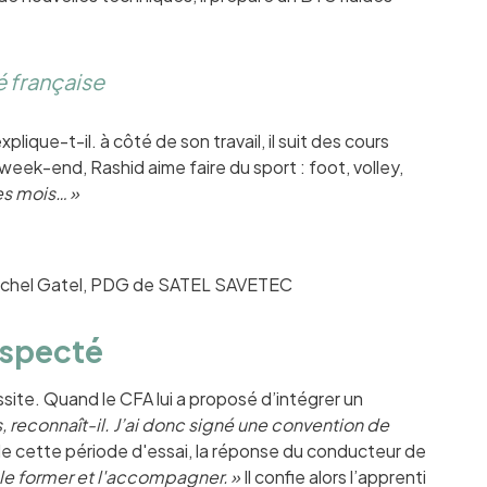
é française
explique-t-il. à côté de son travail, il suit des cours
week-end, Rashid aime faire du sport : foot, volley,
ues mois… »
-Michel Gatel, PDG de SATEL SAVETEC
especté
ssite. Quand le CFA lui a proposé d’intégrer un
 reconnaît-il. J’ai donc signé une convention de
 de cette période d'essai, la réponse du conducteur de
 le former et l'accompagner. »
Il confie alors l’apprenti