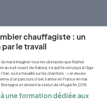
mbier chauffagiste : un
ar le travail
 a du mal à imaginer tous les obstacles que Rashid
ms au sud-ouest de Kaboul, il a quitté son pays à l’âge
an, où il a travaillé sur les chantiers :
« Je devais
terme d’un parcours d’exil, il arrive en France en mai
Bretagne et obtient le statut de réfugié fin 2018.
 à une formation dédiée aux