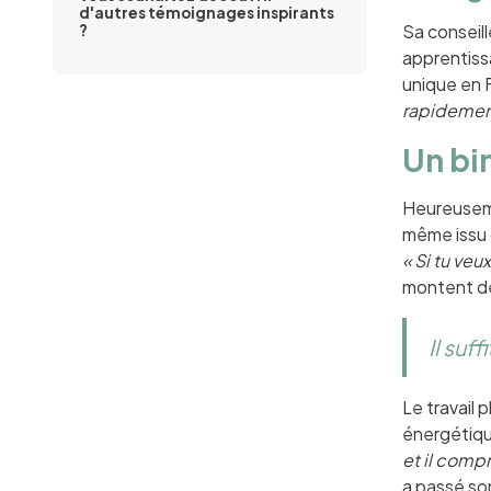
d'autres témoignages inspirants
Sa conseill
?
apprentis
unique en F
rapidement
Un bi
Heureuseme
même issu d
« Si tu veu
montent de
Il suf
Le travail 
énergétique
et il compr
a passé so