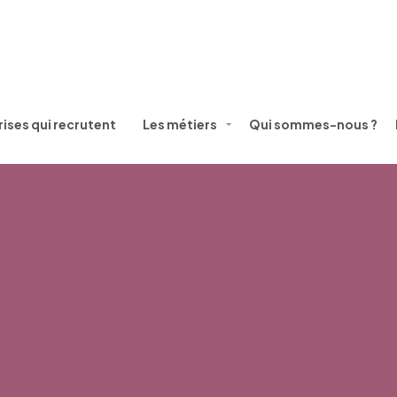
ises qui recrutent
Les métiers
Qui sommes-nous ?