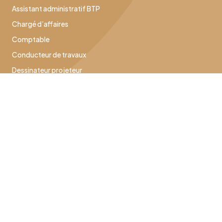
Assistant administratif BTP
Chargé d’affaires
Comptable
Conducteur de travaux
Dessinateur projeteur
Électricien
Frigoriste climaticien
Installateur photovoltaïque
Magasinier
Metteur au point
Plombier chauffagiste
Technicien bureau d’études
Technicien maintenance CVC
À propos du Gesec