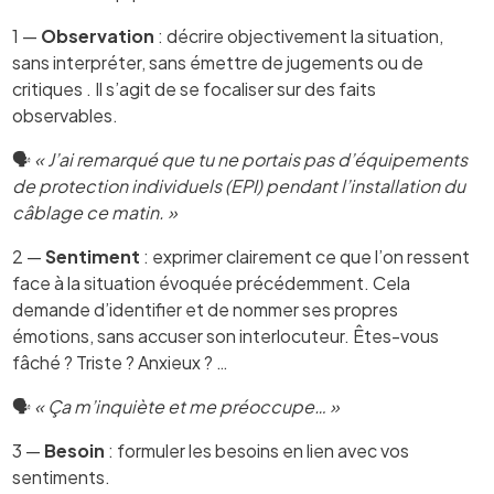
1 —
Observation
: décrire objectivement la situation,
sans interpréter, sans émettre de jugements ou de
critiques . Il s’agit de se focaliser sur des faits
observables.
🗣️
« J’ai remarqué que tu ne portais pas d’équipements
de protection individuels (EPI) pendant l’installation du
câblage ce matin. »
2 —
Sentiment
: exprimer clairement ce que l’on ressent
face à la situation évoquée précédemment. Cela
demande d’identifier et de nommer ses propres
émotions, sans accuser son interlocuteur. Êtes-vous
fâché ? Triste ? Anxieux ? …
🗣️
« Ça m’inquiète et me préoccupe… »
3 —
Besoin
: formuler les besoins en lien avec vos
sentiments.