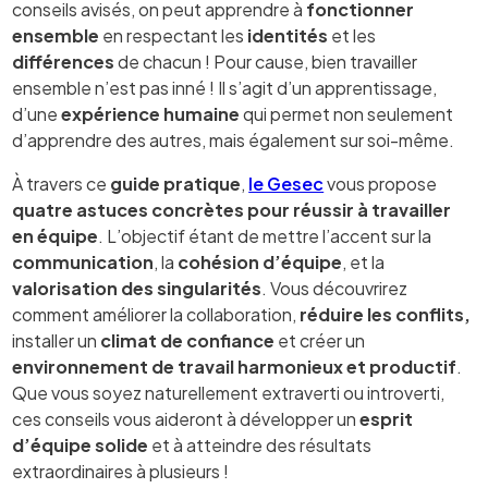
conseils avisés, on peut apprendre à
fonctionner
ensemble
en respectant les
identités
et les
différences
de chacun ! Pour cause, bien travailler
ensemble n’est pas inné ! Il s’agit d’un apprentissage,
d’une
expérience humaine
qui permet non seulement
d’apprendre des autres, mais également sur soi-même.
À travers ce
guide pratique
,
le Gesec
vous propose
quatre astuces concrètes pour réussir à travailler
en équipe
. L’objectif étant de mettre l’accent sur la
communication
, la
cohésion d’équipe
, et la
valorisation des singularités
. Vous découvrirez
comment améliorer la collaboration,
réduire les conflits,
installer un
climat de confiance
et créer un
environnement de travail harmonieux et productif
.
Que vous soyez naturellement extraverti ou introverti,
ces conseils vous aideront à développer un
esprit
d’équipe solide
et à atteindre des résultats
extraordinaires à plusieurs !