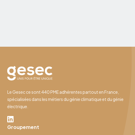
de l’emploi et le droit du travail. Que vous soyez
salarié, en recherche d’emploi, étudiant, ou en
réflexion sur votre avenir professionnel, ces
10 juillet 2026
nouveautés peuvent influencer votre rémunération,
vos droits sociaux, votre équilibre vie pro - vie perso
ou encore vos opportunités de carrière.
Le Gesec ce sont 440 PME adhérentes partout en France,
spécialisées dans les métiers du génie climatique et du génie
électrique.
Groupement