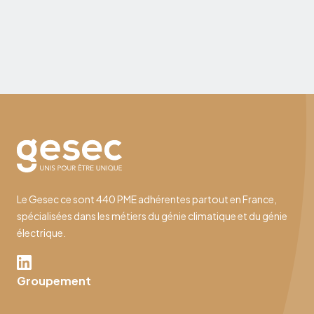
salarié, en recherche d’emploi, étudiant, ou en
réflexion sur votre avenir professionnel, ces
10 juillet 2026
nouveautés peuvent influencer votre rémunération,
vos droits sociaux, votre équilibre vie pro - vie perso
ou encore vos opportunités de carrière.
Le Gesec ce sont 440 PME adhérentes partout en France,
spécialisées dans les métiers du génie climatique et du génie
électrique.
Groupement