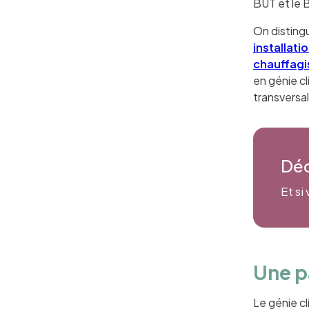
BUT et le 
On distingu
installati
chauffagi
en génie cl
transvers
Déc
Et si
Une p
Le génie c