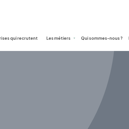
ises qui recrutent
Les métiers
Qui sommes-nous ?
Métiers, filière et témoignages