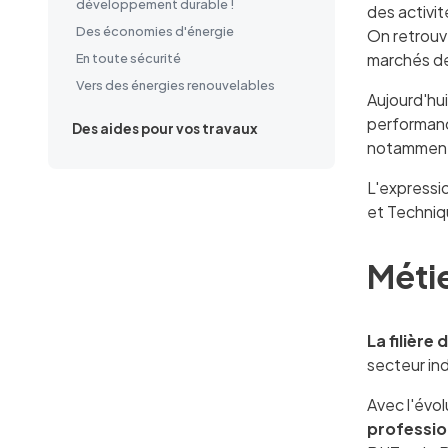
développement durable !
des activit
Des économies d'énergie
On retrouve
marchés de
En toute sécurité
Vers des énergies renouvelables
Aujourd'hui
performanc
Des aides pour vos travaux
notammen
L'expressi
et Techniq
Métie
La filièr
secteur ind
Avec l'évo
professio