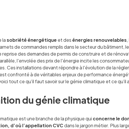
e la
sobriété énergétique
et des
énergies renouvelables
,
arnets de commandes remplis dans le secteur du bâtiment, les
 reprise des demandes de permis de construire et de rénovat
parallèle, l'envolée des prix de l'énergie incite les consommat
es. Ces installations devant répondre à l'évolution de la ré
est confronté à de véritables enjeux de performance énergétiq
 voici tout ce qu'il faut savoir sur le génie climatique et ce qu'i
ition du génie climatique
limatique est une branche de la physique qui
concerne le dom
tion, d’où l’appellation CVC
dans le jargon métier. Plus lar