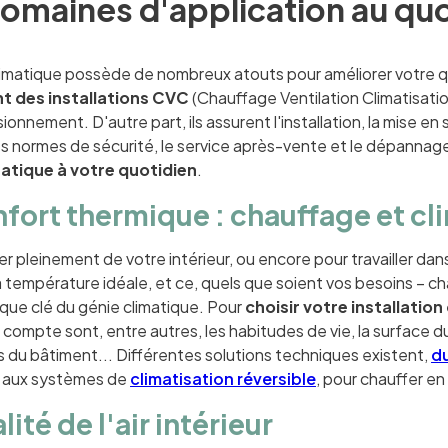
omaines d'application au quo
limatique possède de nombreux atouts pour améliorer votre q
t des installations CVC
(Chauffage Ventilation Climatisatio
onnement. D'autre part, ils assurent l'installation, la mise en 
s normes de sécurité, le service après-vente et le dépannage,
matique à votre quotidien
.
nfort thermique : chauffage et cl
er pleinement de votre intérieur, ou encore pour travailler dans
a température idéale, et ce, quels que soient vos besoins – c
que clé du génie climatique. Pour
choisir votre installatio
compte sont, entre autres, les habitudes de vie, la surface du 
s du bâtiment... Différentes solutions techniques existent,
du
, aux systèmes de
climatisation réversible
, pour chauffer en 
lité de l'air intérieur