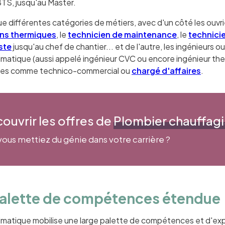
BTS, jusqu'au Master.
e différentes catégories de métiers, avec d'un côté les ouvrie
ons thermiques
, le
technicien de maintenance
, le
technicie
ste
jusqu'au chef de chantier... et de l'autre, les ingénieurs o
imatique (aussi appelé ingénieur CVC ou encore ingénieur ther
ales comme technico-commercial ou
chargé d'affaires
.
ouvrir les offres de
Plombier chauffagi
 vous mettiez du génie dans votre carrière ?
alette de compétences étendue
limatique mobilise une large palette de compétences et d'exp