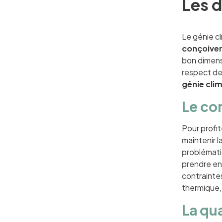
Les d
Le génie c
conçoiven
bon dimensi
respect de
génie cli
Le co
Pour profit
maintenir l
problémati
prendre en 
contrainte
thermique
La qua