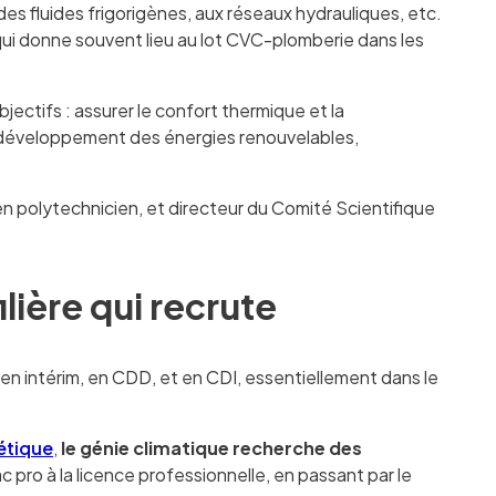
on des fluides frigorigènes, aux réseaux hydrauliques, etc.
 qui donne souvent lieu au lot CVC-plomberie dans les
bjectifs : assurer le confort thermique et la
 développement des énergies renouvelables,
en polytechnicien, et directeur du Comité Scientifique
ilière qui recrute
, en intérim, en CDD, et en CDI, essentiellement dans le
gétique
,
le génie climatique recherche des
c pro à la licence professionnelle, en passant par le