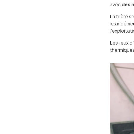
avec
des 
La filière 
les ingénie
l’exploitat
Les lieux 
thermiques,