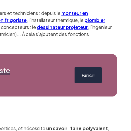
rs et techniciens : depuis le
monteur en
n frigoriste
, l'installateur thermique, le
plombier
u concepteurs : le
dessinateur projeteur
, l'ingénieur
micien)... À cela s'ajoutent des fonctions
ste
Par ici !
ertises, et nécessite
un savoir-faire polyvalent
,