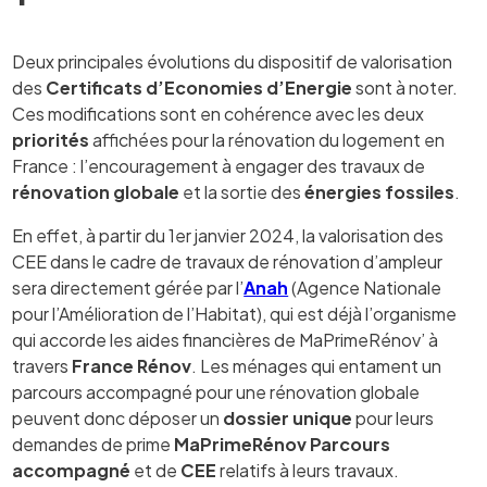
Deux principales évolutions du dispositif de valorisation
des
Certificats d’Economies d’Energie
sont à noter.
Ces modifications sont en cohérence avec les deux
priorités
affichées pour la rénovation du logement en
France : l’encouragement à engager des travaux de
rénovation globale
et la sortie des
énergies fossiles
.
En effet, à partir du 1er janvier 2024, la valorisation des
CEE dans le cadre de travaux de rénovation d’ampleur
sera directement gérée par l’
Anah
(Agence Nationale
pour l’Amélioration de l’Habitat), qui est déjà l’organisme
qui accorde les aides financières de MaPrimeRénov’ à
travers
France Rénov
. Les ménages qui entament un
parcours accompagné pour une rénovation globale
peuvent donc déposer un
dossier unique
pour leurs
demandes de prime
MaPrimeRénov Parcours
accompagné
et de
CEE
relatifs à leurs travaux.