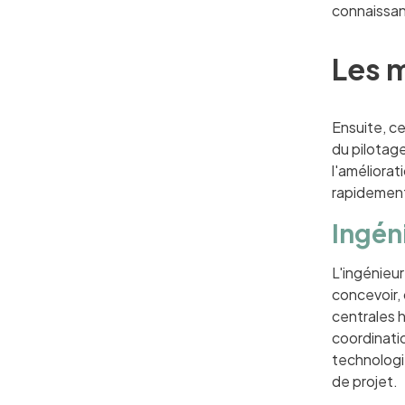
connaissan
Les m
Ensuite, ce
du pilotage
l'améliorat
rapidement
Ingén
L'ingénieur
concevoir, 
centrales h
coordinati
technologi
de projet.