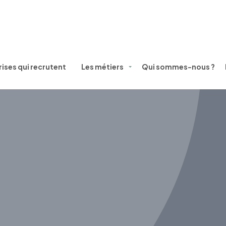
ises qui recrutent
Les métiers
Qui sommes-nous ?