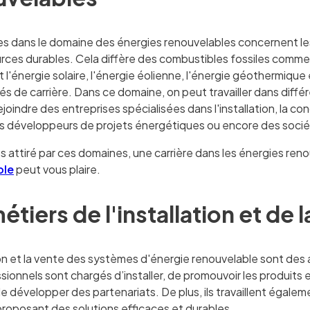
res dans le domaine des énergies renouvelables concernent le
urces durables. Cela diffère des combustibles fossiles comm
'énergie solaire, l'énergie éolienne, l'énergie géothermique 
és de carrière. Dans ce domaine, on peut travailler dans diff
joindre des entreprises spécialisées dans l'installation, la 
es développeurs de projets énergétiques ou encore des socié
s attiré par ces domaines, une carrière dans les énergies reno
ble
peut vous plaire.
étiers de l'installation et de 
tion et la vente des systèmes d'énergie renouvelable sont des
sionnels sont chargés d’installer, de promouvoir les produits
de développer des partenariats. De plus, ils travaillent égale
proposant des solutions efficaces et durables.