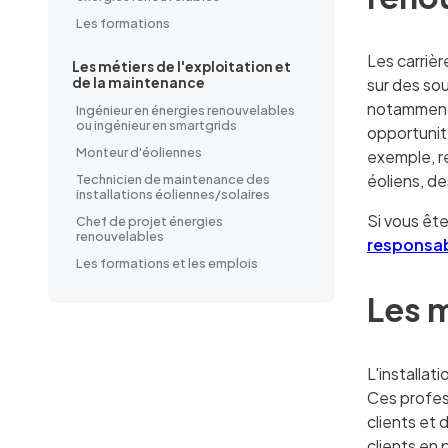
Les formations
Les carriè
Les métiers de l'exploitation et
de la maintenance
sur des so
notamment l
Ingénieur en énergies renouvelables
ou ingénieur en smartgrids
opportunit
Monteur d'éoliennes
exemple, re
éoliens, d
Technicien de maintenance des
installations éoliennes/solaires
Si vous ête
Chef de projet énergies
renouvelables
responsa
Les formations et les emplois
Les m
L'installa
Ces profes
clients et 
clients en 