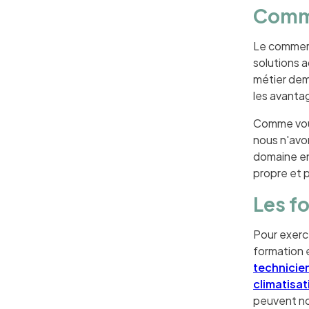
Comme
Le commerci
solutions 
métier dem
les avanta
Comme vous
nous n'avon
domaine en 
propre et p
Les f
Pour exerce
formation e
technicien
climatisat
peuvent n