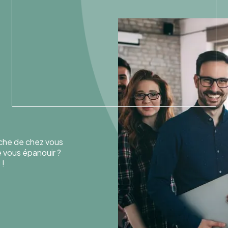
oche de chez vous
de vous épanouir ?
 !