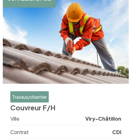
Travaux/chantier
Couvreur F/H
Ville
Viry-Châtillon
Contrat
CDI