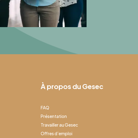
À propos du Gesec
FAQ
Présentation
Travailler au Gesec
Offres d’emploi