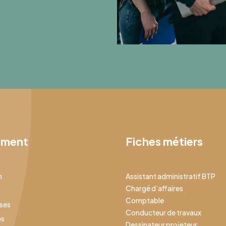
ement
Fiches métiers
n
Assistant administratif BTP
Chargé d’affaires
Comptable
ises
Conducteur de travaux
es
Dessinateur projeteur