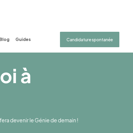
Blog
Guides
Candidature spontanée
oi à
s fera devenir le Génie de demain !