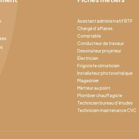
n
Assistant administratif BTP
Chargé d’affaires
Comptable
ises
Conducteur de travaux
es
Dessinateur projeteur
Électricien
Frigoriste climaticien
Installateur photovoltaïque
Magasinier
Metteur au point
Plombier chauffagiste
Technicien bureau d’études
Technicien maintenance CVC