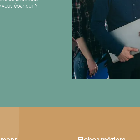
de vous épanouir ?
 !
ement
Fiches métiers