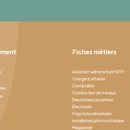
ement
Fiches métiers
n
Assistant administratif BTP
Chargé d’affaires
Comptable
ises
Conducteur de travaux
es
Dessinateur projeteur
Électricien
Frigoriste climaticien
Installateur photovoltaïque
Magasinier