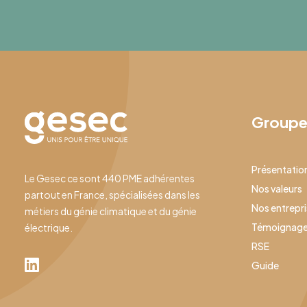
Group
Présentatio
Le Gesec ce sont 440 PME adhérentes
Nos valeurs
partout en France, spécialisées dans les
Nos entrepr
métiers du génie climatique et du génie
Témoignag
électrique.
RSE
Guide