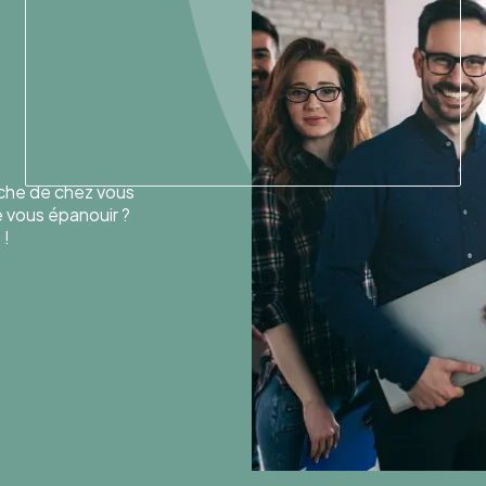
oche de chez vous
de vous épanouir ?
 !