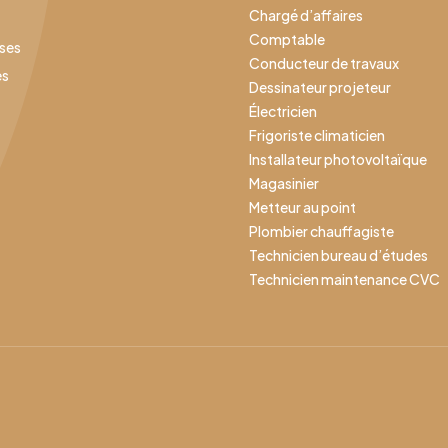
Chargé d’affaires
Comptable
ises
Conducteur de travaux
es
Dessinateur projeteur
Électricien
Frigoriste climaticien
Installateur photovoltaïque
Magasinier
Metteur au point
Plombier chauffagiste
Technicien bureau d’études
Technicien maintenance CVC