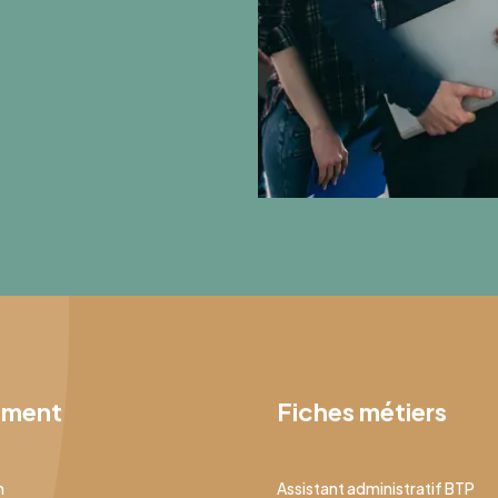
ement
Fiches métiers
n
Assistant administratif BTP