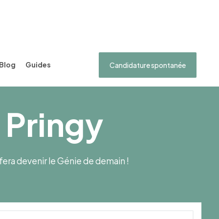
Blog
Guides
Candidature spontanée
 Pringy
s fera devenir le Génie de demain !