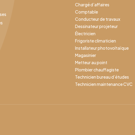
Chargé d’affaires
Comptable
ises
Conducteur de travaux
es
Dessinateur projeteur
Électricien
Frigoriste climaticien
Installateur photovoltaïque
Magasinier
Metteur au point
Plombier chauffagiste
Technicien bureau d’études
Technicien maintenance CVC