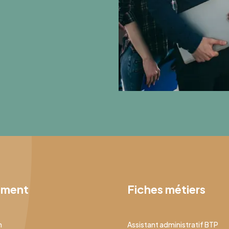
ement
Fiches métiers
n
Assistant administratif BTP