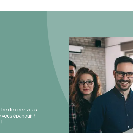
oche de chez vous
de vous épanouir ?
 !