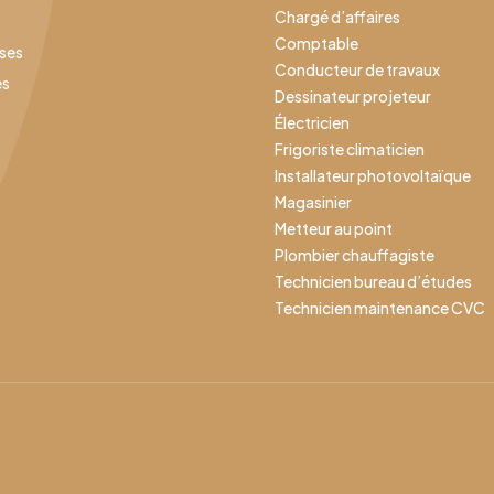
Chargé d’affaires
Comptable
ises
Conducteur de travaux
es
Dessinateur projeteur
Électricien
Frigoriste climaticien
Installateur photovoltaïque
Magasinier
Metteur au point
Plombier chauffagiste
Technicien bureau d’études
Technicien maintenance CVC