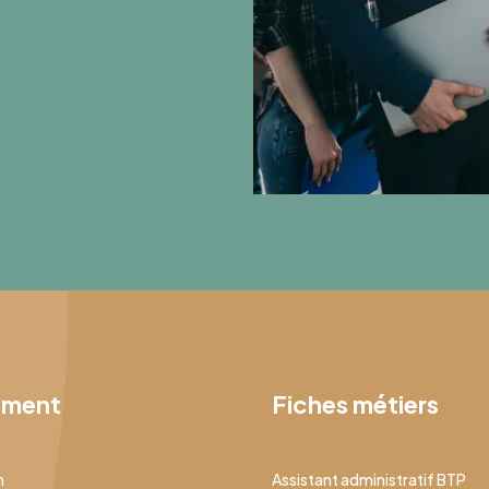
ement
Fiches métiers
n
Assistant administratif BTP