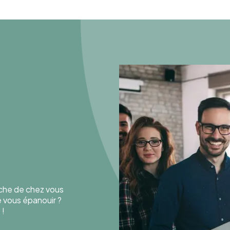
oche de chez vous
de vous épanouir ?
 !