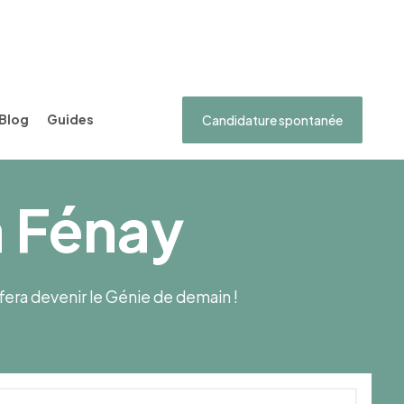
Blog
Guides
Candidature spontanée
à Fénay
s fera devenir le Génie de demain !