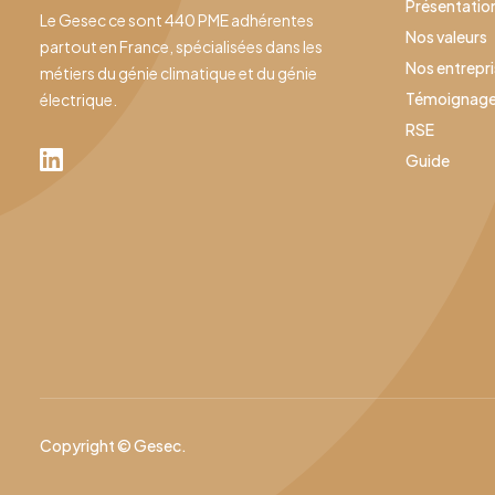
Présentatio
Le Gesec ce sont 440 PME adhérentes
Nos valeurs
partout en France, spécialisées dans les
Nos entrepr
métiers du génie climatique et du génie
Témoignag
électrique.
RSE
Guide
Copyright © Gesec.