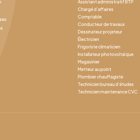
n
Assistant administratif BTP
Chargé d’affaires
Comptable
ises
Conducteur de travaux
es
Dessinateur projeteur
Électricien
Frigoriste climaticien
Installateur photovoltaïque
Magasinier
Metteur au point
Plombier chauffagiste
Technicien bureau d’études
Technicien maintenance CVC