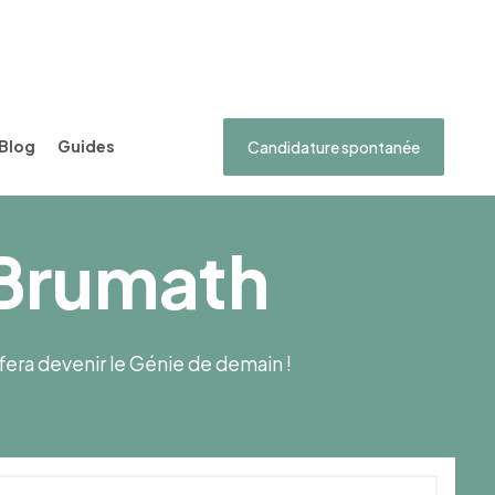
Blog
Guides
Candidature spontanée
 Brumath
s fera devenir le Génie de demain !