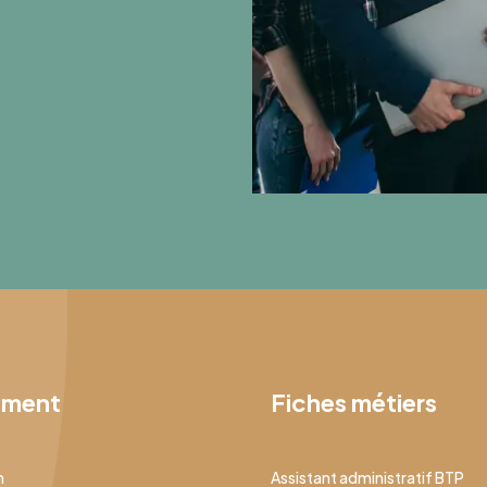
ement
Fiches métiers
n
Assistant administratif BTP