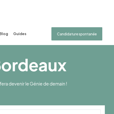
Blog
Guides
Candidature spontanée
 Bordeaux
s fera devenir le Génie de demain !