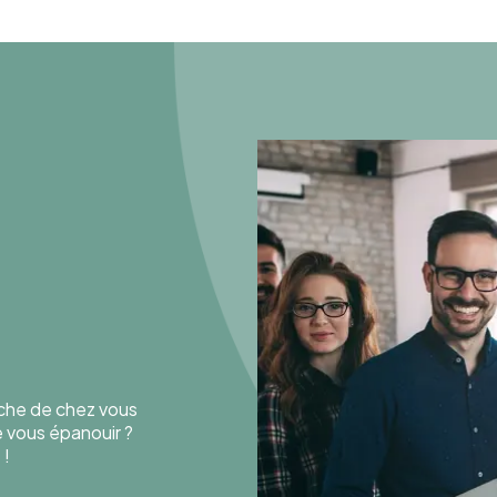
oche de chez vous
de vous épanouir ?
 !