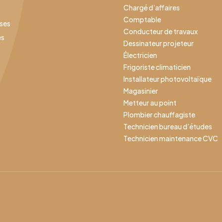
Chargé d’affaires
Comptable
ises
Conducteur de travaux
es
Dessinateur projeteur
Électricien
Frigoriste climaticien
Installateur photovoltaïque
Magasinier
Metteur au point
Plombier chauffagiste
Technicien bureau d’études
Technicien maintenance CVC