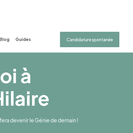
Blog
Guides
Candidature spontanée
oi à
ilaire
s fera devenir le Génie de demain !