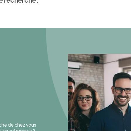
e recherche.
oche de chez vous
de vous épanouir ?