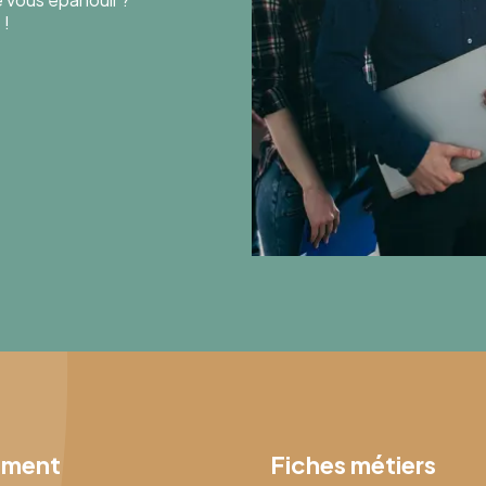
 !
ement
Fiches métiers