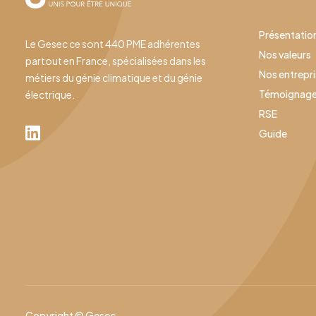
Présentatio
Le Gesec ce sont 440 PME adhérentes
Nos valeurs
partout en France, spécialisées dans les
Nos entrepr
métiers du génie climatique et du génie
Témoignag
électrique.
RSE
Guide
Copyright © Gesec.