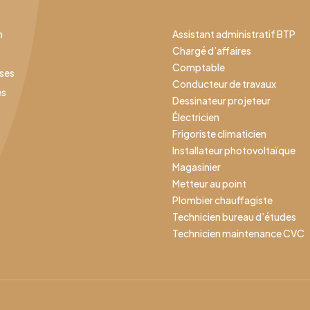
n
Assistant administratif BTP
Chargé d’affaires
Comptable
ises
Conducteur de travaux
es
Dessinateur projeteur
Électricien
Frigoriste climaticien
Installateur photovoltaïque
Magasinier
Metteur au point
Plombier chauffagiste
Technicien bureau d’études
Technicien maintenance CVC