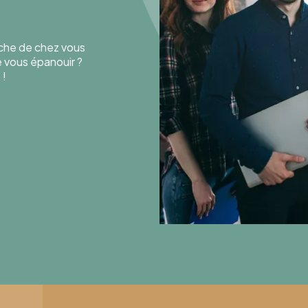
oche de chez vous
de vous épanouir ?
 !