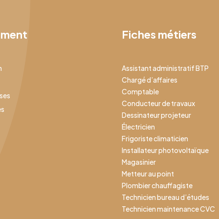
ement
Fiches métiers
n
Assistant administratif BTP
Chargé d’affaires
Comptable
ises
Conducteur de travaux
es
Dessinateur projeteur
Électricien
Frigoriste climaticien
Installateur photovoltaïque
Magasinier
Metteur au point
Plombier chauffagiste
Technicien bureau d’études
Technicien maintenance CVC