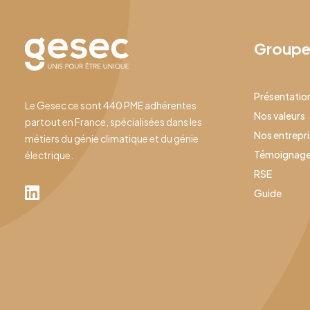
Group
Présentatio
Le Gesec ce sont 440 PME adhérentes
Nos valeurs
partout en France, spécialisées dans les
Nos entrepr
métiers du génie climatique et du génie
Témoignag
électrique.
RSE
Guide