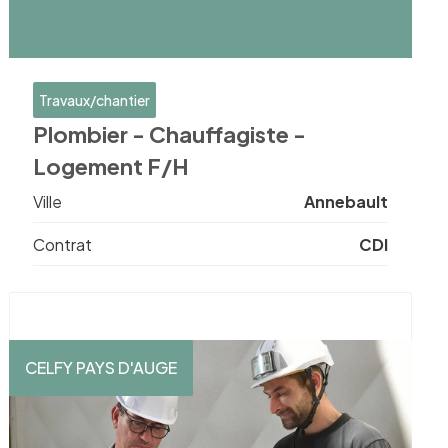
Travaux/chantier
Plombier - Chauffagiste -
Logement F/H
Ville
Annebault
Contrat
CDI
CELFY PAYS D'AUGE