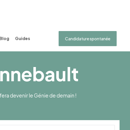
Blog
Guides
Candidature spontanée
Annebault
s fera devenir le Génie de demain !