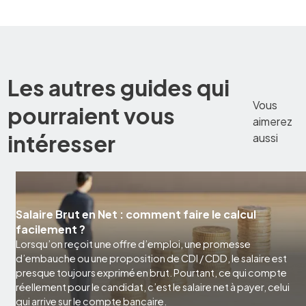
Les autres guides qui
Vous
pourraient vous
aimerez
intéresser
aussi
Salaire Brut en Net : comment faire le calcul
facilement ?
Lorsqu’on reçoit une offre d’emploi, une promesse
d’embauche ou une proposition de CDI / CDD, le salaire est
presque toujours exprimé en brut. Pourtant, ce qui compte
réellement pour le candidat, c’est le salaire net à payer, celui
qui arrive sur le compte bancaire.