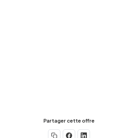
Expérience requise
Min.
5
an(s)
Salaire brut
De
16
€
à
18
€
par heure
Calculez votre salaire net
Partager cette offre