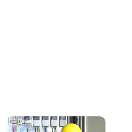
Description du poste
Au sein du pôle génie électrique, nous recrutons un
technicien de chantier en électricité industrielle F/H en CDI.
Vous serez rattaché(e) au Responsable d'Affaires et
interviendrez sur des projets techniques variés.
🎯 Vos missions :
• Lecture de schémas et câblage d'armoires de process.
• Déroulage de câbles et raccordements
• Paramétrages, contrôles, essais et mises en service.
• Préparation, organisation et suivi des chantiers.
• Gestion des relations clients sur site.
• Dépannages.