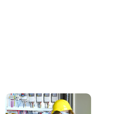
Description du poste
Au sein de notre équipe, vous participerez à l’ensemble
des phases de nos projets en automatisme industriel :
Développement et programmation d’automates
Mise en service sur site client
Dépannage et maintenance des installations
Participation aux études électriques
Intégration de solutions de supervision
Interventions sur des environnements industriels variés