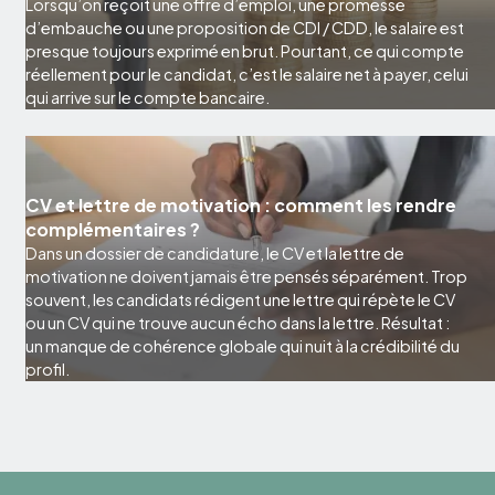
Lorsqu’on reçoit une offre d’emploi, une promesse
d’embauche ou une proposition de CDI / CDD, le salaire est
presque toujours exprimé en brut. Pourtant, ce qui compte
réellement pour le candidat, c’est le salaire net à payer, celui
qui arrive sur le compte bancaire.
CV et lettre de motivation : comment les rendre
complémentaires ?
Dans un dossier de candidature, le CV et la lettre de
motivation ne doivent jamais être pensés séparément. Trop
souvent, les candidats rédigent une lettre qui répète le CV
ou un CV qui ne trouve aucun écho dans la lettre. Résultat :
un manque de cohérence globale qui nuit à la crédibilité du
profil.