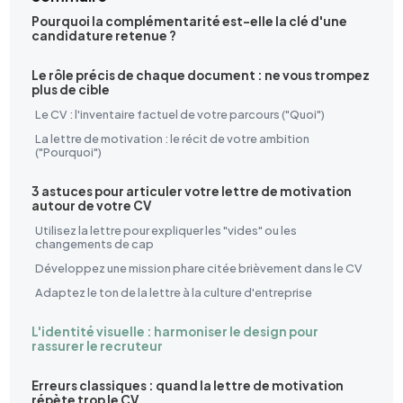
Pourquoi la complémentarité est-elle la clé d'une
candidature retenue ?
Le rôle précis de chaque document : ne vous trompez
plus de cible
Le CV : l'inventaire factuel de votre parcours ("Quoi")
La lettre de motivation : le récit de votre ambition
("Pourquoi")
3 astuces pour articuler votre lettre de motivation
autour de votre CV
Utilisez la lettre pour expliquer les "vides" ou les
changements de cap
Développez une mission phare citée brièvement dans le CV
Adaptez le ton de la lettre à la culture d'entreprise
L'identité visuelle : harmoniser le design pour
rassurer le recruteur
Erreurs classiques : quand la lettre de motivation
répète trop le CV