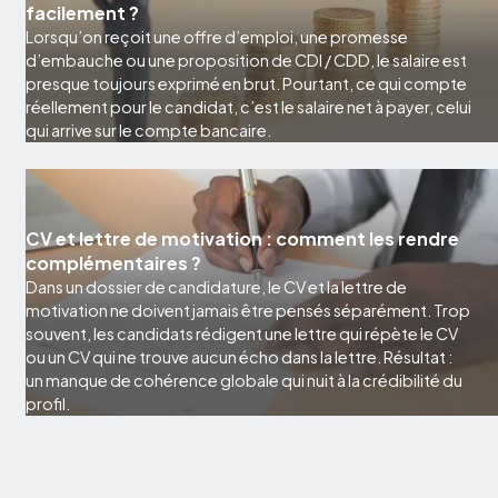
facilement ?
Lorsqu’on reçoit une offre d’emploi, une promesse
d’embauche ou une proposition de CDI / CDD, le salaire est
presque toujours exprimé en brut. Pourtant, ce qui compte
réellement pour le candidat, c’est le salaire net à payer, celui
qui arrive sur le compte bancaire.
CV et lettre de motivation : comment les rendre
complémentaires ?
Dans un dossier de candidature, le CV et la lettre de
motivation ne doivent jamais être pensés séparément. Trop
souvent, les candidats rédigent une lettre qui répète le CV
ou un CV qui ne trouve aucun écho dans la lettre. Résultat :
un manque de cohérence globale qui nuit à la crédibilité du
profil.