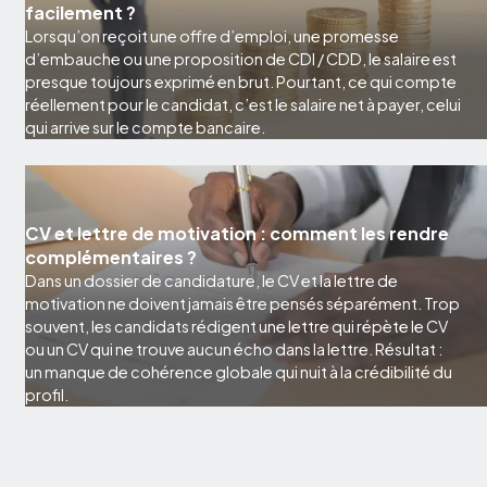
facilement ?
Lorsqu’on reçoit une offre d’emploi, une promesse
d’embauche ou une proposition de CDI / CDD, le salaire est
presque toujours exprimé en brut. Pourtant, ce qui compte
réellement pour le candidat, c’est le salaire net à payer, celui
qui arrive sur le compte bancaire.
CV et lettre de motivation : comment les rendre
complémentaires ?
Dans un dossier de candidature, le CV et la lettre de
motivation ne doivent jamais être pensés séparément. Trop
souvent, les candidats rédigent une lettre qui répète le CV
ou un CV qui ne trouve aucun écho dans la lettre. Résultat :
un manque de cohérence globale qui nuit à la crédibilité du
profil.