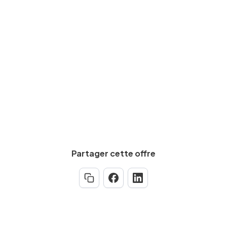
Salaire brut
De
2200
€
à
4000
€
par mois
Calculez votre salaire net
Partager cette offre