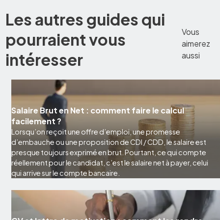
Les autres guides qui
Vous
pourraient vous
aimerez
intéresser
aussi
Salaire Brut en Net : comment faire le calcul
facilement ?
Lorsqu’on reçoit une offre d’emploi, une promesse
d’embauche ou une proposition de CDI / CDD, le salaire est
presque toujours exprimé en brut. Pourtant, ce qui compte
réellement pour le candidat, c’est le salaire net à payer, celui
qui arrive sur le compte bancaire.