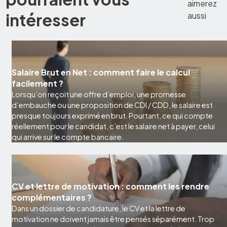
aimerez
intéresser
aussi
Salaire Brut en Net : comment faire le calcul
facilement ?
Lorsqu’on reçoit une offre d’emploi, une promesse
d’embauche ou une proposition de CDI / CDD, le salaire est
presque toujours exprimé en brut. Pourtant, ce qui compte
réellement pour le candidat, c’est le salaire net à payer, celui
qui arrive sur le compte bancaire.
CV et lettre de motivation : comment les rendre
complémentaires ?
Dans un dossier de candidature, le CV et la lettre de
motivation ne doivent jamais être pensés séparément. Trop