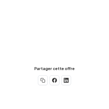
De
1800
€
à
2800
€
par mois
Calculez votre salaire net
Partager cette offre