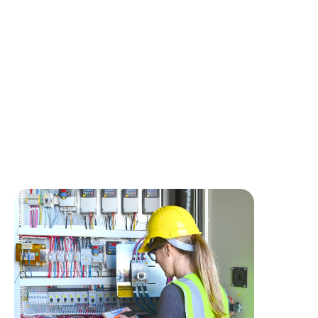
Réaliser des installations électriques dans des maisons
individuelles (en neuf, en rénovation ou en extension)
Poser des systèmes de ventilation, d’éclairage, de
domotique et de distribution électrique
A partir de schémas produits par le Bureau d’Etudes,
être autonome dans le choix des meilleures solutions.
Coopérer avec le Conducteur de Travaux pour
optimiser chaque chantier.