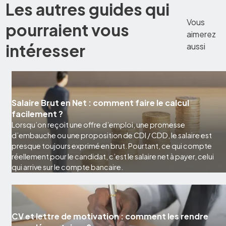
Les autres guides qui
Vous
pourraient vous
aimerez
intéresser
aussi
Salaire Brut en Net : comment faire le calcul
facilement ?
Lorsqu’on reçoit une offre d’emploi, une promesse
d’embauche ou une proposition de CDI / CDD, le salaire est
presque toujours exprimé en brut. Pourtant, ce qui compte
réellement pour le candidat, c’est le salaire net à payer, celui
qui arrive sur le compte bancaire.
CV et lettre de motivation : comment les rendre