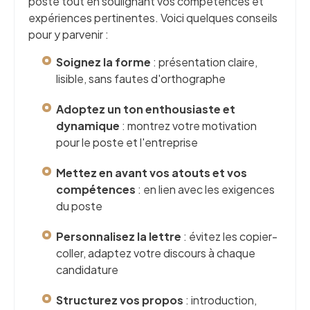
poste tout en soulignant vos compétences et
expériences pertinentes. Voici quelques conseils
pour y parvenir :
Soignez la forme
: présentation claire,
lisible, sans fautes d'orthographe
Adoptez un ton enthousiaste et
dynamique
: montrez votre motivation
pour le poste et l'entreprise
Mettez en avant vos atouts et vos
compétences
: en lien avec les exigences
du poste
Personnalisez la lettre
: évitez les copier-
coller, adaptez votre discours à chaque
candidature
Structurez vos propos
: introduction,