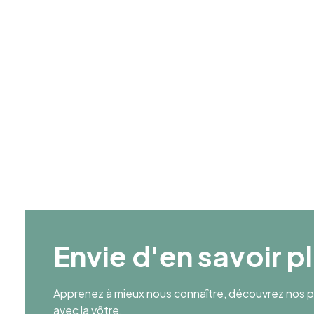
1990
Age Moyen
37
Envie d'en savoir p
Apprenez à mieux nous connaître, découvrez nos pr
avec la vôtre.