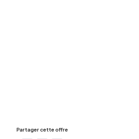
Travaux/chantier
des
CAP, BEP
equise
Min.
2
an(s)
De
1862
€
à
2185
€
par mois
Calculez votre salaire net
Partager cette offre