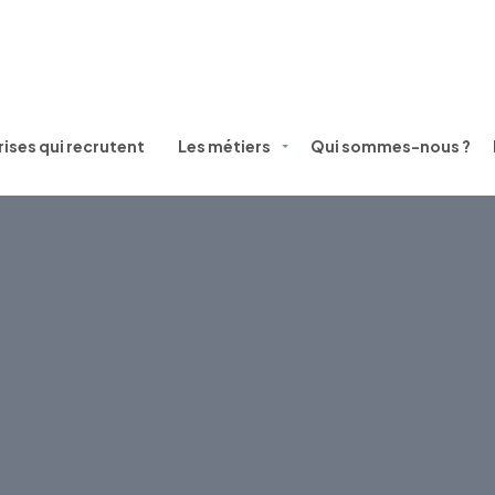
ises qui recrutent
Les métiers
Qui sommes-nous ?