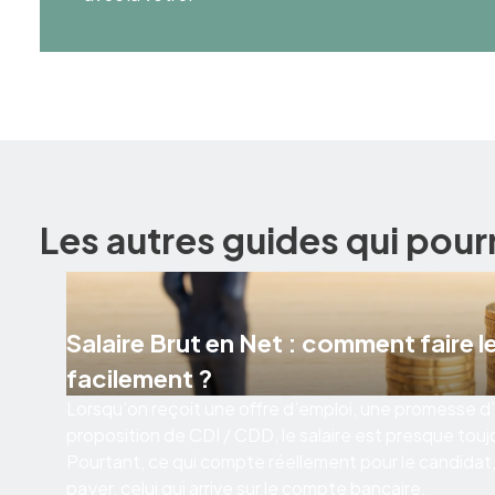
Les autres guides qui pour
Salaire Brut en Net : comment faire le
facilement ?
Lorsqu’on reçoit une offre d’emploi, une promesse
proposition de CDI / CDD, le salaire est presque touj
Pourtant, ce qui compte réellement pour le candidat, c
payer, celui qui arrive sur le compte bancaire.