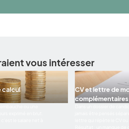
raient vous intéresser
 calcul
CV et lettre de m
complémentaires
 d’embauche ou une
Dans un dossier de candid
ours exprimé en brut.
jamais être pensés sépar
’est le salaire net à
lettre qui répète le CV ou
Résultat : un manque de co