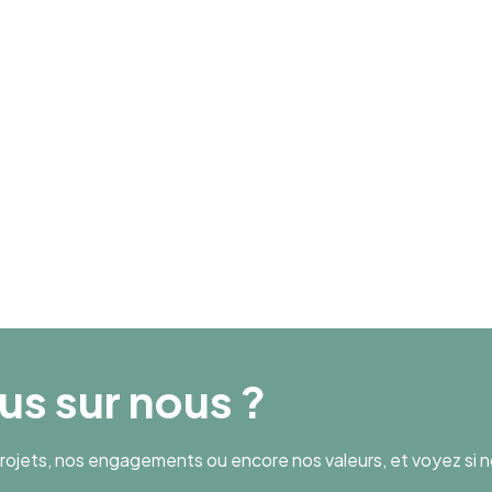
49
Chiffre d’affaires
10 281 765
lus sur nous ?
ojets, nos engagements ou encore nos valeurs, et voyez si n