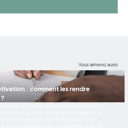
Vous aimerez aussi
otivation : comment les rendre
 ?
ature, le CV et la lettre de motivation ne doivent
ément. Trop souvent, les candidats rédigent une
 un CV qui ne trouve aucun écho dans la lettre.
hérence globale qui nuit à la crédibilité du profil.