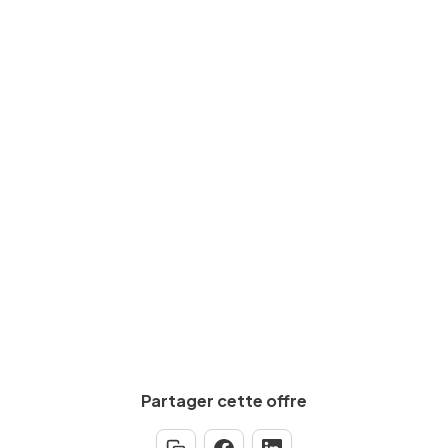
Expérience requise
Min.
5
an(s)
Salaire brut
De
2500
€
à
3001
€
par mois
Calculez votre salaire net
Partager cette offre