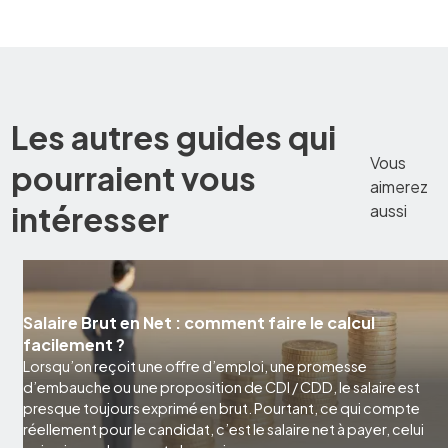
Les autres guides qui
Vous
pourraient vous
aimerez
intéresser
aussi
Salaire Brut en Net : comment faire le calcul
facilement ?
Lorsqu’on reçoit une offre d’emploi, une promesse
d’embauche ou une proposition de CDI / CDD, le salaire est
presque toujours exprimé en brut. Pourtant, ce qui compte
réellement pour le candidat, c’est le salaire net à payer, celui