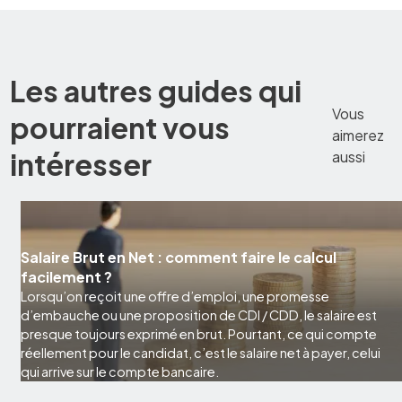
Les autres guides qui
Vous
pourraient vous
aimerez
intéresser
aussi
Salaire Brut en Net : comment faire le calcul
facilement ?
Lorsqu’on reçoit une offre d’emploi, une promesse
d’embauche ou une proposition de CDI / CDD, le salaire est
presque toujours exprimé en brut. Pourtant, ce qui compte
réellement pour le candidat, c’est le salaire net à payer, celui
qui arrive sur le compte bancaire.