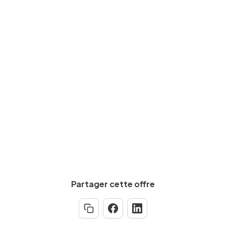
Niveau d'études
BAC+2
Expérience requise
Min.
3
an(s)
Partager cette offre