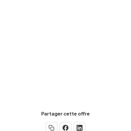
Niveau d'études
BAC+2
Expérience requise
Min.
3
an(s)
Partager cette offre