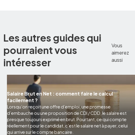
Les autres guides qui
Vous
pourraient vous
aimerez
intéresser
aussi
Salaire Brut en Net : comment faire le calcul
facilement ?
Lorsqu’on reçoit une offre d’emploi, une promesse
d’embauche ou une proposition de CDI / CDD, le salaire est
presque toujours exprimé en brut. Pourtant, ce qui compte
réellement pour le candidat, c’est le salaire net à payer, celui
qui arrive sur le compte bancaire.