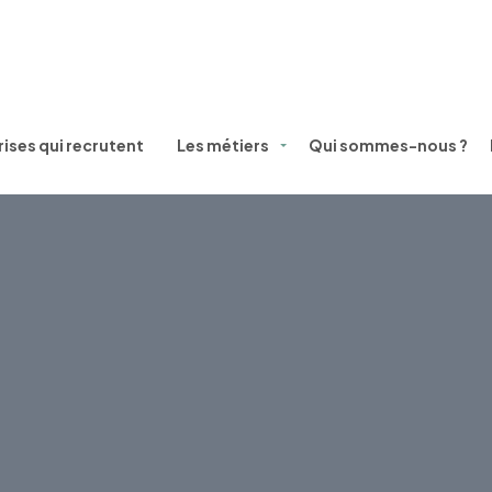
ises qui recrutent
Les métiers
Qui sommes-nous ?