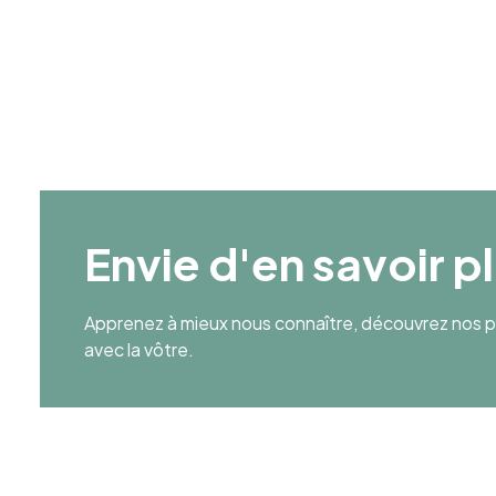
Age Moyen
38
Envie d'en savoir p
Apprenez à mieux nous connaître, découvrez nos pr
avec la vôtre.