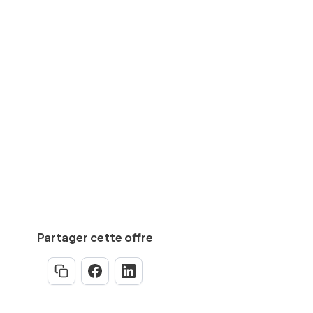
Bureau d'études
des
BAC+2
equise
Min.
3
an(s)
Partager cette offre