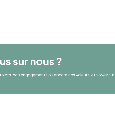
Chiffre d’affaires
9 000 000
lus sur nous ?
ojets, nos engagements ou encore nos valeurs, et voyez si n