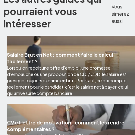
Vous
pourraient vous
aimerez
intéresser
aussi
Salaire Brut en Net : comment faire le calcul
facilement ?
Lorsqu’on reçoit une offre d’emploi, une promesse
d’embauche ou une proposition de CDI / CDD, le salaire est
presque toujours exprimé en brut. Pourtant, ce qui compte
réellement pour le candidat, c’est le salaire net à payer, celui
qui arrive sur le compte bancaire.
CV et lettre de motivation : comment les rendre
complémentaires ?