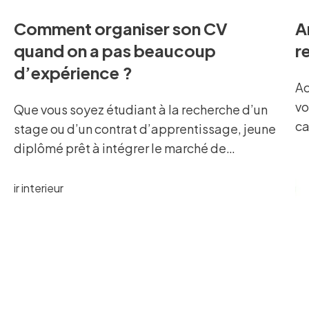
Comment organiser son CV
A
quand on a pas beaucoup
r
d’expérience ?
Ac
vo
Que vous soyez étudiant à la recherche d’un
ca
stage ou d’un contrat d’apprentissage, jeune
Co
diplômé prêt à intégrer le marché de
da
l’emploi, ou bien un professionnel peu
Vo
expérimenté en recherche d’emploi… Vous
ro
pouvez éprouver une certaine appréhension à
vo
l’idée de rédiger votre CV.
s’
au