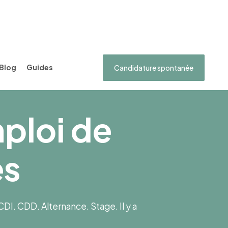
Blog
Guides
Candidature spontanée
mploi de
es
I. CDD. Alternance. Stage. Il y a