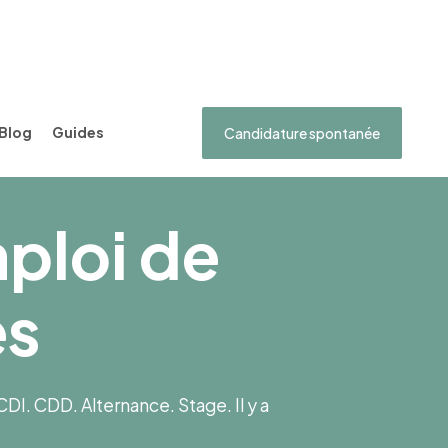
Blog
Guides
Candidature spontanée
mploi de
es
I. CDD. Alternance. Stage. Il y a