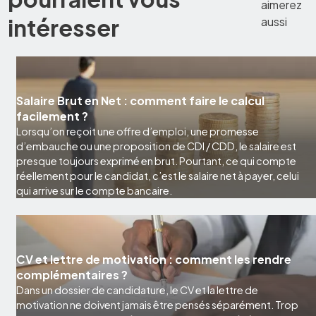
aimerez
intéresser
aussi
Salaire Brut en Net : comment faire le calcul
facilement ?
Lorsqu’on reçoit une offre d’emploi, une promesse
d’embauche ou une proposition de CDI / CDD, le salaire est
presque toujours exprimé en brut. Pourtant, ce qui compte
réellement pour le candidat, c’est le salaire net à payer, celui
qui arrive sur le compte bancaire.
CV et lettre de motivation : comment les rendre
complémentaires ?
Dans un dossier de candidature, le CV et la lettre de
motivation ne doivent jamais être pensés séparément. Trop