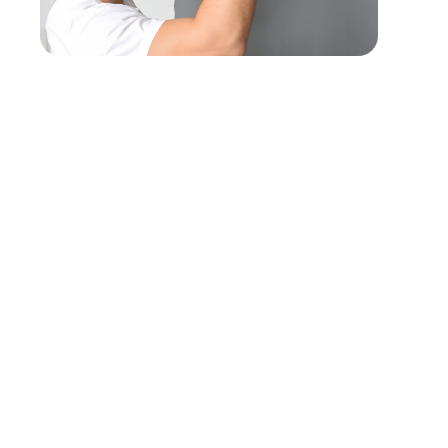
Profil recherché
Doté(e) d’un profil organisé et minutieux, vous êtes autono
6 à 10 ans d'expérience en installation maintenance pompe à ch
souhaité.
Vous serez au contact des clients particuliers, votre sens rel