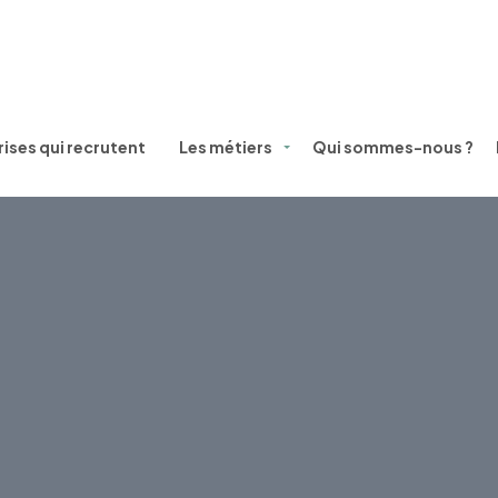
ises qui recrutent
Les métiers
Qui sommes-nous ?