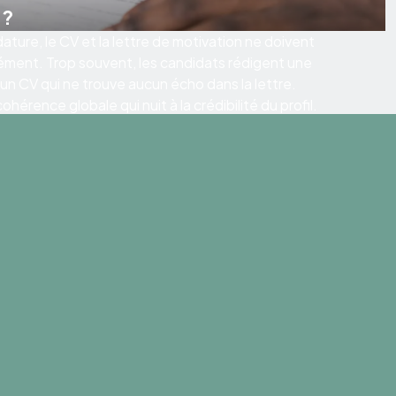
 ?
ature, le CV et la lettre de motivation ne doivent
ément. Trop souvent, les candidats rédigent une
 un CV qui ne trouve aucun écho dans la lettre.
hérence globale qui nuit à la crédibilité du profil.