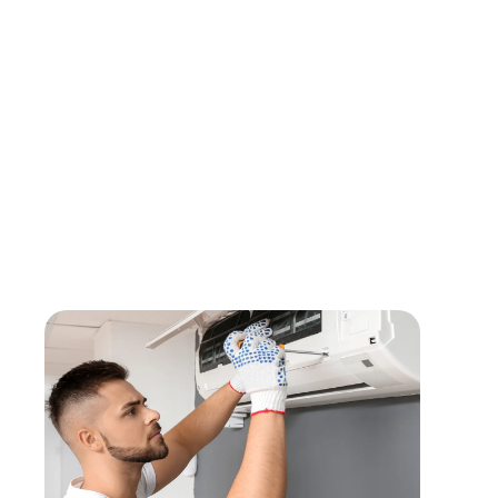
fonctionnement, veiller à optimiser les consommations
Nettoyer et échanger les pièces pour améliorer l’installation
Contrôler l’alimentation, les raccordements, la sécurité de l
Prérégler l’installation, effectuer les paramétrages et la mett
électriques, brûleurs, organes hydrauliques, systèmes de rég
Etablir des comptes rendus de visite, planifier les approvis
matériel
Zone d'intervention :
entre 30 min et 1h30 autour de Pertuis