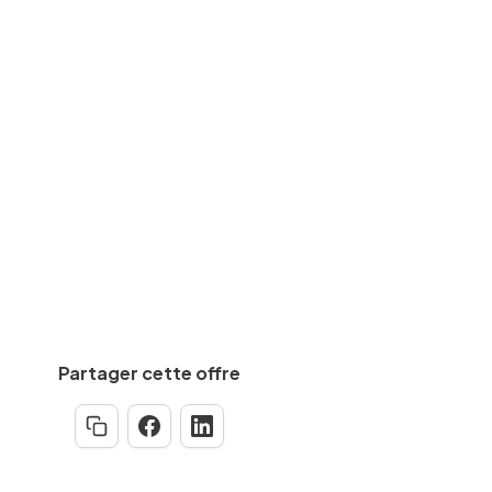
SAV/maintenance
des
CAP, BEP
equise
Min.
6
an(s)
Partager cette offre