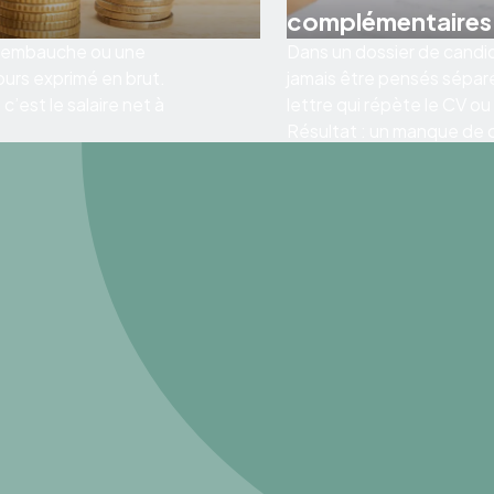
complémentaires
 d’embauche ou une
Dans un dossier de candid
ours exprimé en brut.
jamais être pensés sépar
’est le salaire net à
lettre qui répète le CV ou
Résultat : un manque de co