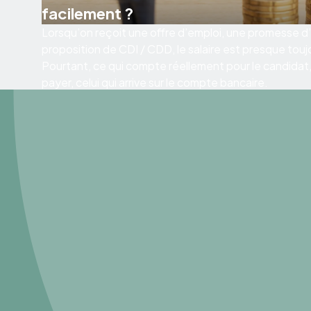
facilement ?
Lorsqu’on reçoit une offre d’emploi, une promesse
proposition de CDI / CDD, le salaire est presque touj
Pourtant, ce qui compte réellement pour le candidat, c
payer, celui qui arrive sur le compte bancaire.