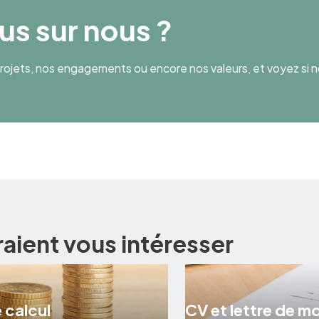
lus sur nous ?
ojets, nos engagements ou encore nos valeurs, et voyez si n
raient vous intéresser
 calcul
CV et lettre de m