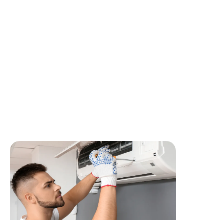
Parce que chez
ELYOS Energies
, la technique et l’humain
avancent ensemble :
🚀 Une entreprise en croissance, où vos idées comptent
🤝 Des collègues disponibles, sur lesquels vous pouvez
compter
🛠 Un responsable technique présent pour vous guider et
partager son expertise
🔄 Des interventions variées qui valorisent vos
compétences
🎯 Un cadre motivant et formateur pour évoluer