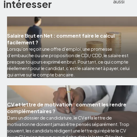
intéresser
aussi
Salaire Brut en Net : comment faire le calcul
facilement ?
Lorsqu’on reçoit une offre d’emploi, une promesse
d’embauche ou une proposition de CDI / CDD, le salaire est
presque toujours exprimé en brut. Pourtant, ce qui compte
réellement pour le candidat, c’est le salaire net à payer, celui
qui arrive sur le compte bancaire.
CV et lettre de motivation : comment les rendre
complémentaires ?
Dans un dossier de candidature, le CV et la lettre de
motivation ne doivent jamais être pensés séparément. Trop
souvent, les candidats rédigent une lettre qui répète le CV