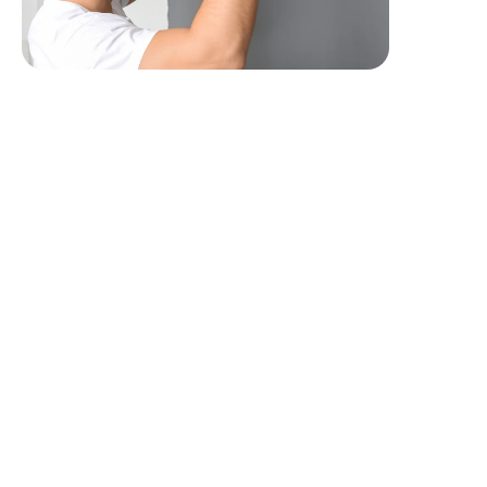
Profil recherché
Nous recherchons avant tout
un(e) technicien(ne)
disposant d’une solide expertise en froid et
climatisation
, capable d’intervenir sur des installations
variées, et possédant également
des notions générales