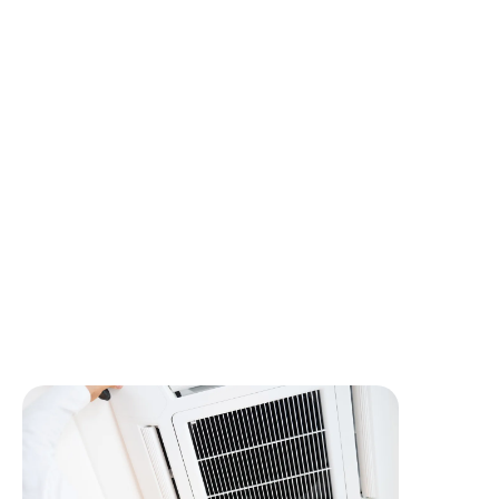
Sélection des supports, coupes, brasages (selon
compétences)
Mise en place des réseaux selon plans et normes en
vigueur
SUIVI TECHNIQUE
Lecture de plans, schémas et notices techniques
Rédaction des fiches d’intervention et retour
d’informations au responsable
Respect strict des règles de sécurité et de la
réglementation en vigueur