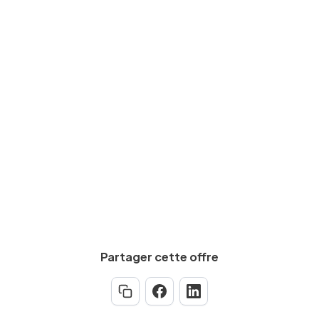
Min.
2
an(s)
Salaire brut
De
14
€
à
15
€
par heure
Calculez votre salaire net
Partager cette offre