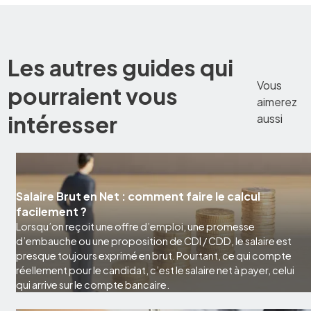
Les autres guides qui
Vous
pourraient vous
aimerez
intéresser
aussi
Salaire Brut en Net : comment faire le calcul
facilement ?
Lorsqu’on reçoit une offre d’emploi, une promesse
d’embauche ou une proposition de CDI / CDD, le salaire est
presque toujours exprimé en brut. Pourtant, ce qui compte
réellement pour le candidat, c’est le salaire net à payer, celui
qui arrive sur le compte bancaire.