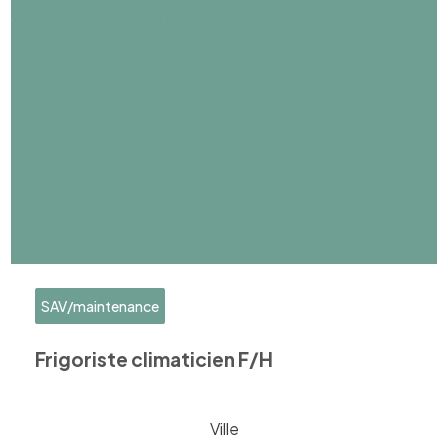
SAV/maintenance
Frigoriste climaticien F/H
Ville