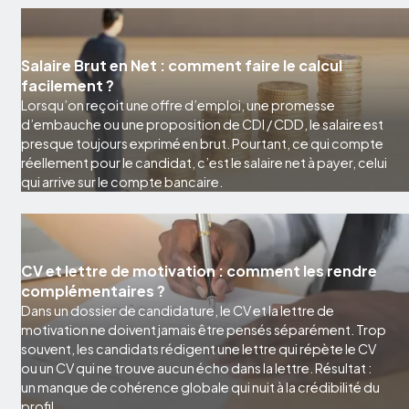
Salaire Brut en Net : comment faire le calcul
facilement ?
Lorsqu’on reçoit une offre d’emploi, une promesse
d’embauche ou une proposition de CDI / CDD, le salaire est
presque toujours exprimé en brut. Pourtant, ce qui compte
réellement pour le candidat, c’est le salaire net à payer, celui
qui arrive sur le compte bancaire.
CV et lettre de motivation : comment les rendre
complémentaires ?
Dans un dossier de candidature, le CV et la lettre de
motivation ne doivent jamais être pensés séparément. Trop
souvent, les candidats rédigent une lettre qui répète le CV
ou un CV qui ne trouve aucun écho dans la lettre. Résultat :
un manque de cohérence globale qui nuit à la crédibilité du
profil.