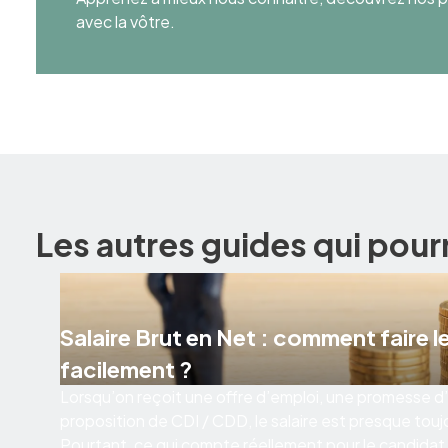
avec la vôtre.
Les autres guides qui pour
Salaire Brut en Net : comment faire le
facilement ?
Lorsqu’on reçoit une offre d’emploi, une promesse
proposition de CDI / CDD, le salaire est presque touj
Pourtant, ce qui compte réellement pour le candidat, c