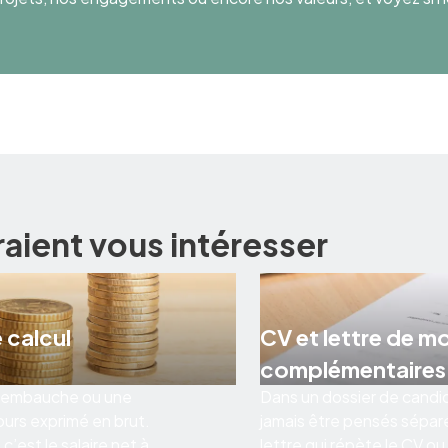
raient vous intéresser
 calcul
CV et lettre de m
complémentaires
 d’embauche ou une
Dans un dossier de candid
ours exprimé en brut.
jamais être pensés sépar
’est le salaire net à
lettre qui répète le CV ou