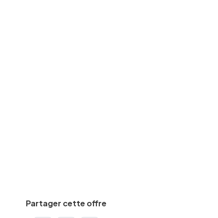
SAV/maintenance
des
CAP, BEP
equise
Min.
2
an(s)
De
2300
€
à
2500
€
par mois
Calculez votre salaire net
Partager cette offre