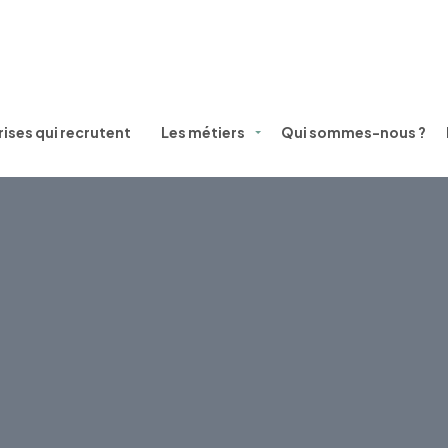
ises qui recrutent
Les métiers
Qui sommes-nous ?