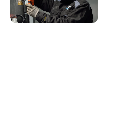
Profil recherché
Vous êtes dynamique et avez le sens du service.
Les profils déjà autonomes sont appréciés, mais les profils