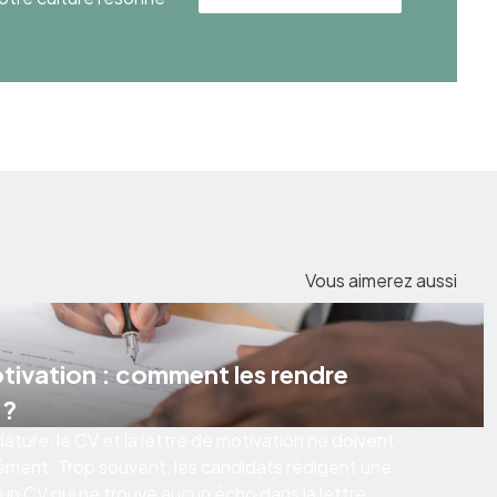
Vous aimerez aussi
otivation : comment les rendre
 ?
ature, le CV et la lettre de motivation ne doivent
ément. Trop souvent, les candidats rédigent une
 un CV qui ne trouve aucun écho dans la lettre.