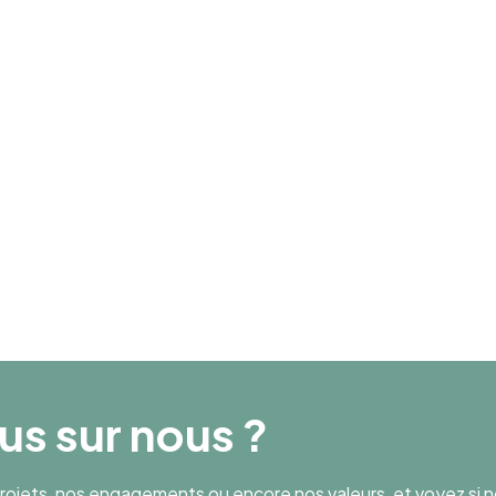
Collaborateurs
26
Chiffre d’affaires
4 689 409
lus sur nous ?
ojets, nos engagements ou encore nos valeurs, et voyez si n