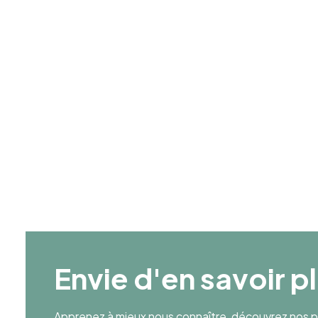
Année de création
1973
Age Moyen
38
Envie d'en savoir p
Apprenez à mieux nous connaître, découvrez nos pr