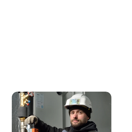
Vos missions seront:
Entretien, dépannage, vérification et réglages de systèmes 
ventilation
Diagnostic de panne ou de dysfonctionnement, réparer ou 
Former et conseiller les clients sur l'usage de leur installation
Assurer un suivi de l'activité
Avantages et conditions :
téléphone portable, véhicule de se
frais de déplacement, tablette, mutuelle, participation aux bén