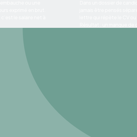
 d’embauche ou une
Dans un dossier de candid
ours exprimé en brut.
jamais être pensés sépar
’est le salaire net à
lettre qui répète le CV ou
Résultat : un manque de co