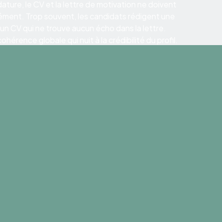
ature, le CV et la lettre de motivation ne doivent
ément. Trop souvent, les candidats rédigent une
 un CV qui ne trouve aucun écho dans la lettre.
hérence globale qui nuit à la crédibilité du profil.