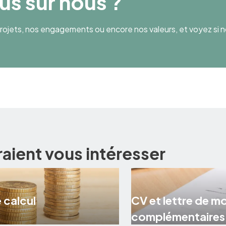
lus sur nous ?
ojets, nos engagements ou encore nos valeurs, et voyez si n
raient vous intéresser
 calcul
CV et lettre de m
complémentaires