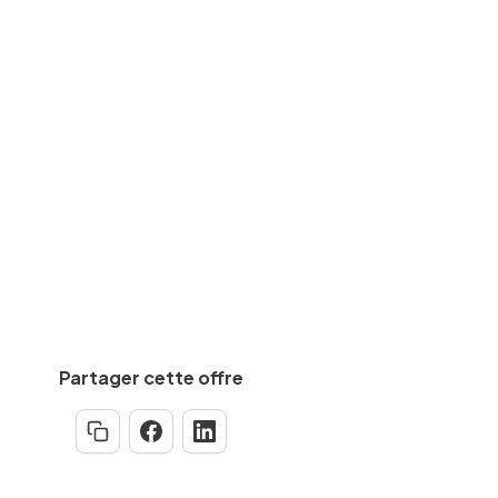
Travaux/chantier
des
BAC
equise
Aucune
Partager cette offre