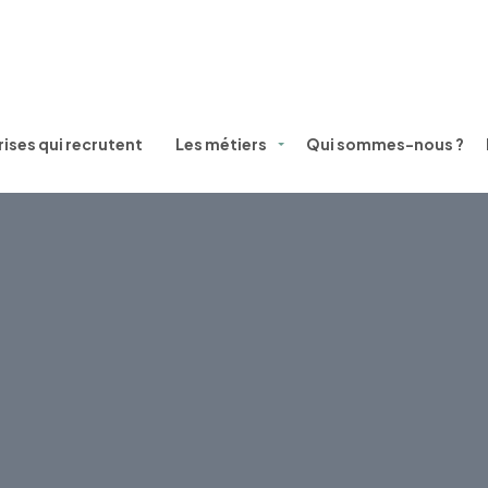
ises qui recrutent
Les métiers
Qui sommes-nous ?