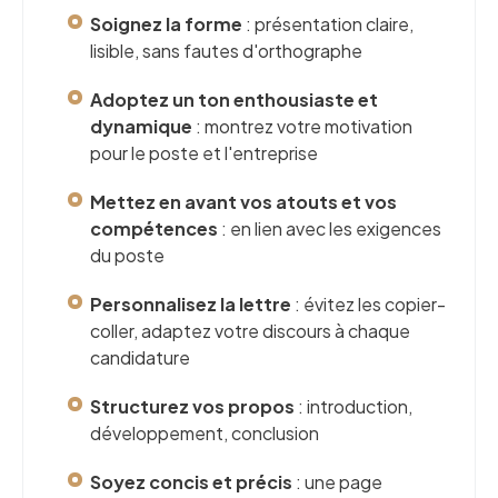
Soignez la forme
: présentation claire,
lisible, sans fautes d'orthographe
Adoptez un ton enthousiaste et
dynamique
: montrez votre motivation
pour le poste et l'entreprise
Mettez en avant vos atouts et vos
compétences
: en lien avec les exigences
du poste
Personnalisez la lettre
: évitez les copier-
coller, adaptez votre discours à chaque
candidature
Structurez vos propos
: introduction,
développement, conclusion
Soyez concis et précis
: une page