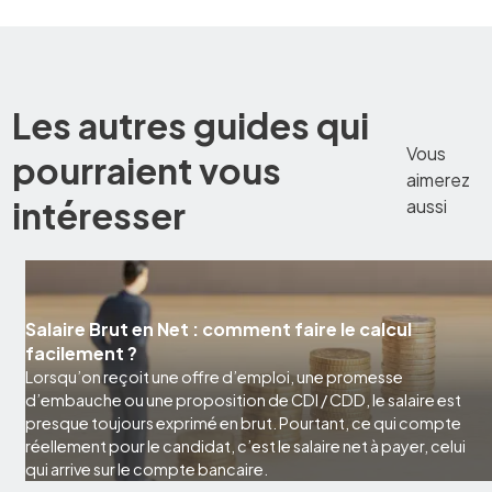
Les autres guides qui
Vous
pourraient vous
aimerez
intéresser
aussi
Salaire Brut en Net : comment faire le calcul
facilement ?
Lorsqu’on reçoit une offre d’emploi, une promesse
d’embauche ou une proposition de CDI / CDD, le salaire est
presque toujours exprimé en brut. Pourtant, ce qui compte
réellement pour le candidat, c’est le salaire net à payer, celui
qui arrive sur le compte bancaire.