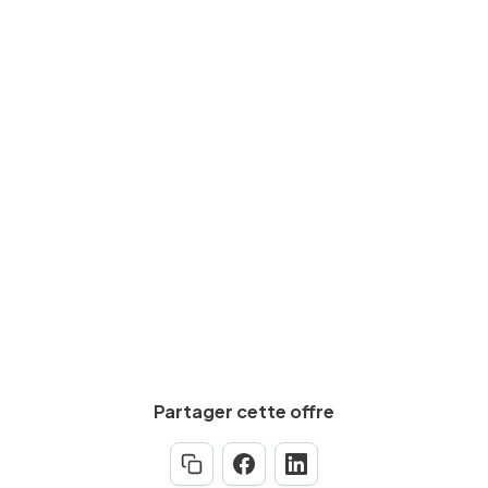
Expérience requise
Min.
1
an(s)
Salaire brut
De
12
€
à
16
€
par heure
Calculez votre salaire net
Partager cette offre