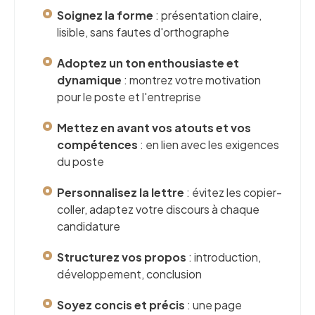
Soignez la forme
: présentation claire,
lisible, sans fautes d'orthographe
Adoptez un ton enthousiaste et
dynamique
: montrez votre motivation
pour le poste et l'entreprise
Mettez en avant vos atouts et vos
compétences
: en lien avec les exigences
du poste
Personnalisez la lettre
: évitez les copier-
coller, adaptez votre discours à chaque
candidature
Structurez vos propos
: introduction,
développement, conclusion
Soyez concis et précis
: une page