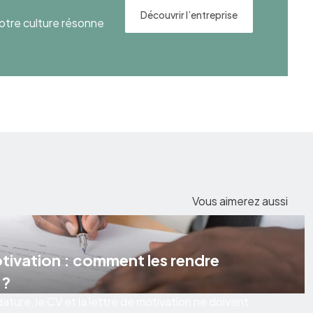
Découvrir l’entreprise
otre culture résonne
Vous aimerez aussi
otivation : comment les rendre
 ?
ature, le CV et la lettre de motivation ne doivent