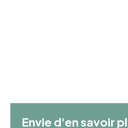
Année de création
1982
Age Moyen
46
Envie d'en savoir p