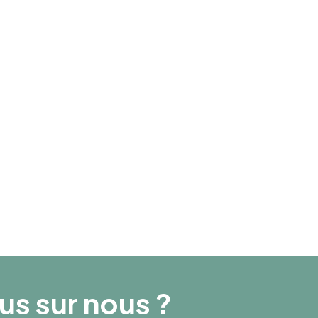
Collaborateurs
210
Chiffre d’affaires
35 000 000
lus sur nous ?