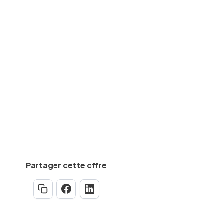
SAV/maintenance
des
CAP, BEP
equise
Min.
5
an(s)
Partager cette offre