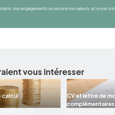
ojets, nos engagements ou encore nos valeurs, et voyez si n
raient vous intéresser
 calcul
CV et lettre de m
complémentaires
 d’embauche ou une
Dans un dossier de candid