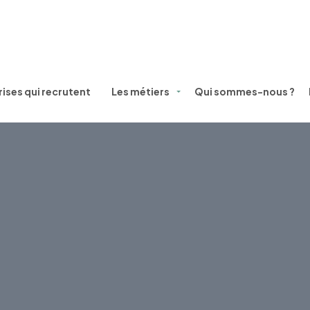
ises qui recrutent
Les métiers
Qui sommes-nous ?