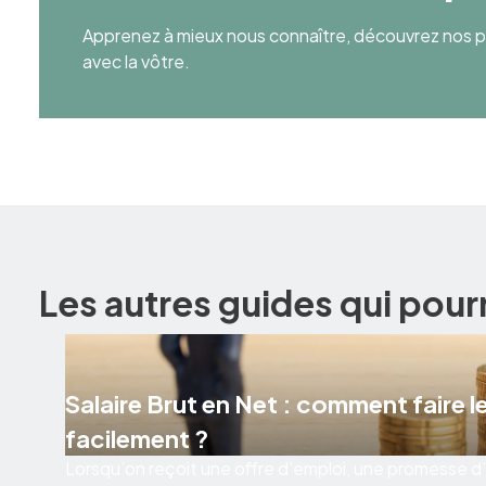
Apprenez à mieux nous connaître, découvrez nos pr
avec la vôtre.
Les autres guides qui pour
Salaire Brut en Net : comment faire le
facilement ?
Lorsqu’on reçoit une offre d’emploi, une promesse